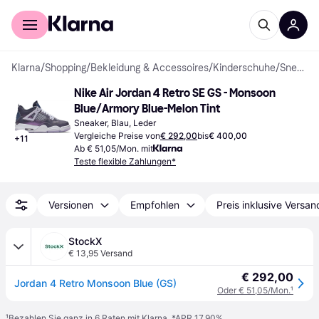
Für Shopper
Für Händler
Klarna
/
Shopping
/
Bekleidung & Accessoires
/
Kinderschuhe
/
Sneakers
Nike Air Jordan 4 Retro SE GS - Monsoon 
Blue/Armory Blue-Melon Tint
Sneaker, Blau, Leder
Vergleiche Preise von
€ 292,00
bis
€ 400,00
+
11
Ab € 51,05/Mon. mit
Teste flexible Zahlungen*
Versionen
Empfohlen
Preis inklusive Versan
StockX
€ 13,95 Versand
€ 292,00
Jordan 4 Retro Monsoon Blue (GS)
Oder € 51,05/Mon.
¹
¹
Bezahlen Sie ganz in 6 Raten mit Klarna, *APR 17,90%.