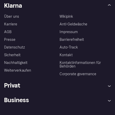
Klarna
Über uns
Wikipink
Karriere
Anti-Geldwäsche
AGB
Impressum
Presse
Barrierefreiheit
Datenschutz
Auto-Track
Sicherheit
Kontakt
Nachhaltigkeit
Kontaktinformationen für
Behörden
Weiterverkaufen
Corporate governance
Privat
Hilfe
Käuferschutzrichtlinien
Business
Einloggen
Beschwerden
Händlersupport
Entwicklerseite
Klarna App
Datenschutzeinstellungen