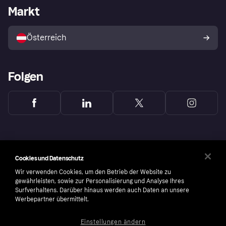
Händlerportal
Betriebsstatus
Markt
Shops entdecken
Dein Widerrufsrecht
Mit Klarna verkaufen
Plattformen und Partner
Österreich
Folgen
Cookies und Datenschutz
Wir verwenden Cookies, um den Betrieb der Website zu
gewährleisten, sowie zur Personalisierung und Analyse Ihres
Surfverhaltens. Darüber hinaus werden auch Daten an unsere
Werbepartner übermittelt.
Einstellungen ändern