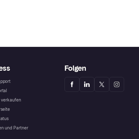
ess
Folgen
pport
rtal
a verkaufen
rseite
tatus
en und Partner