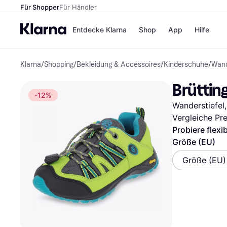
Für Shopper
Für Händler
Entdecke Klarna
Shop
App
Hilfe
Klarna
/
Shopping
/
Bekleidung & Accessoires
/
Kinderschuhe
/
Wand
Zahlungsmethoden
Shops
Zahlungsmethoden
MediaM
Brüttin
Sofort bezahlen
H&M
-12%
Bezahle in 3
Temu
Wanderstiefel,
Teilzahlungen
Kauflan
Bezahle in bis zu 30
Samsu
Vergleiche Pr
Tagen
Probiere flexi
Ratenzahlung
Größe (EU)
Alle Shops
Größe (EU)