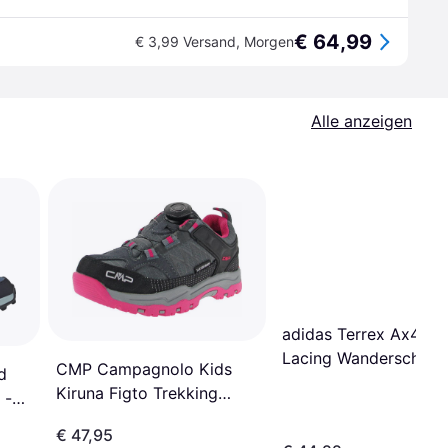
€ 64,99
€ 3,99 Versand
,
Morgen
Alle anzeigen
adidas Terrex Ax4s S
Lacing Wanderschuhe
CMP Campagnolo Kids
d
Core Black/Grey
Kiruna Figto Trekking
 -
Two/Grey
Shoes Wp Grey-Fuxia
€ 47,95
Größe