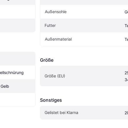
Außensohle
G
Futter
Te
Außenmaterial
T
Größe
ellschnürung
2
Größe (EU)
3
 Gelb
Sonstiges
Gelistet bei Klarna
2