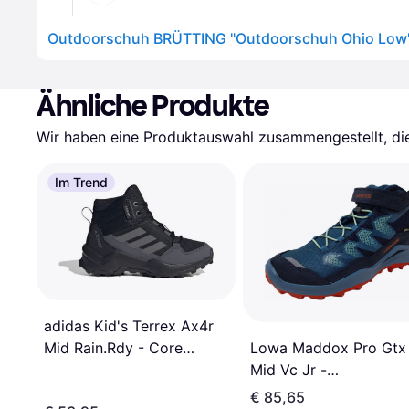
Ähnliche Produkte
Wir haben eine Produktauswahl zusammengestellt, die 
Im Trend
adidas Kid's Terrex Ax4r
Mid Rain.Rdy - Core
Lowa Maddox Pro Gtx
Black/Grey Four/Grey Six
Mid Vc Jr -
Navy/Rauchblau
€ 85,65