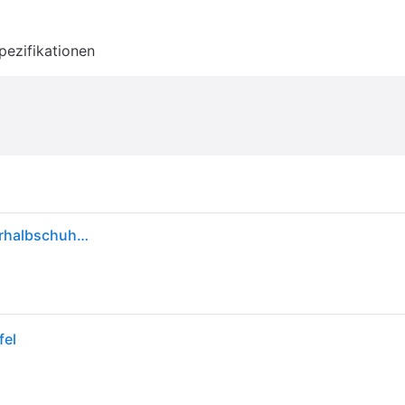
pezifikationen
Brütting Unisex Kinder Ohio Low Trekking-& Wanderhalbschuhe, Lemon Grau Blau, 29 EU
fel