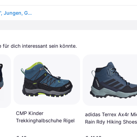
Outdoorschuh BRÜTTING "Outdoorschuh Ohio Low", Jungen, Gr. 34, gelb, Synthetik, Schuhe Outdoorschuh
für dich interessant sein könnte.
CMP Kinder
adidas Terrex Ax4r Mi
Trekkinghalbschuhe Rigel
Rain Rdy Hiking Shoes
Blau