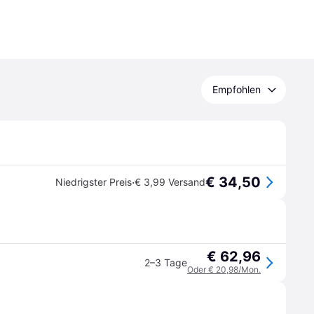
Empfohlen
€ 34,50
·
Niedrigster Preis
€ 3,99 Versand
€ 62,96
2–3 Tage
Oder € 20,98/Mon.