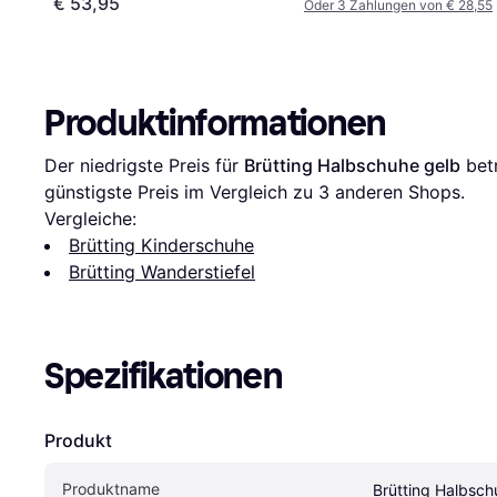
€ 53,95
Oder 3 Zahlungen von € 28,55
Produktinformationen
Der niedrigste Preis für 
Brütting Halbschuhe gelb
 bet
günstigste Preis im Vergleich zu 
3
 anderen Shops.
Vergleiche:
Brütting Kinderschuhe
Brütting Wanderstiefel
Spezifikationen
Produkt
Produktname
Brütting Halbsch