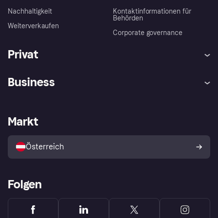
Nachhaltigkeit
Kontaktinformationen für
Behörden
Weiterverkaufen
Corporate governance
Privat
Hilfe
Käuferschutzrichtlinien
Business
Einloggen
Beschwerden
Händlersupport
Entwicklerseite
Klarna App
Datenschutzeinstellungen
Händlerportal
Betriebsstatus
Markt
Shops entdecken
Dein Widerrufsrecht
Mit Klarna verkaufen
Plattformen und Partner
Österreich
Folgen