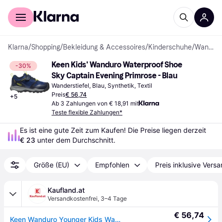
Für Shopper
Für Händler
Klarna
/
Shopping
/
Bekleidung & Accessoires
/
Kinderschuhe
/
Wanderstiefel
Keen Kids' Wanduro Waterproof Shoe 
-30%
Sky Captain Evening Primrose - Blau
Wanderstiefel, Blau, Synthetik, Textil
Preis
€ 56,74
+
5
Ab 3 Zahlungen von € 18,91 mit
Teste flexible Zahlungen*
Es ist eine gute Zeit zum Kaufen! Die Preise liegen derzeit 
€ 23
 unter dem Durchschnitt.
Größe (EU)
Empfohlen
Preis inklusive Vers
Kaufland.at
Versandkostenfrei
,
3–4 Tage
€ 56,74
Keen Wanduro Younger Kids Wanderschuhe Sky Captain/Evening Primrose Größe 24