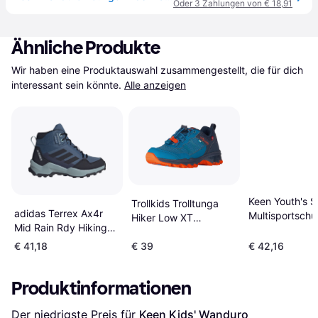
Oder 3 Zahlungen von € 18,91
Ähnliche Produkte
Wir haben eine Produktauswahl zusammengestellt, die für dich 
interessant sein könnte.
Alle anzeigen
Keen Youth's 
Trollkids Trolltunga
adidas Terrex Ax4r
Multisportschu
Hiker Low XT
Mid Rain Rdy Hiking
blau
Multisportschuhe -
Shoes - Blau
€ 41,18
€ 39
€ 42,16
Blau
Produktinformationen
Der niedrigste Preis für 
Keen Kids' Wanduro 