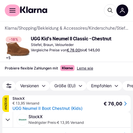
Für Shopper
Für Händler
Klarna
/
Shopping
/
Bekleidung & Accessoires
/
Kinderschuhe
/
Stiefel
UGG Kid's Neumel II Classic - Chestnut
-18%
Stiefel, Braun, Velourleder
Vergleiche Preise von
€ 76,00
bis
€ 145,00
+
5
Probiere flexible Zahlungen mit
Lerne wie
Versionen
Größe (EU)
Empfohlen
Pre
StockX
ANZEIGE
€ 76,00
€ 13,95 Versand
UGG Neumel II Boot Chestnut (Kids)
StockX
·
Niedrigster Preis
€ 13,95 Versand