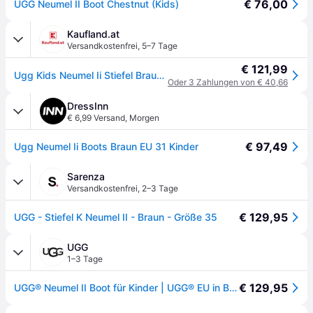
€ 76,00
UGG Neumel II Boot Chestnut (Kids)
Kaufland.at
Versandkostenfrei
,
5–7 Tage
€ 121,99
Ugg Kids Neumel Ii Stiefel Braun EU 32 1/2 Jungen,Mädchen Braun EU 32 1/2
Oder 3 Zahlungen von € 40,66
DressInn
€ 6,99 Versand
,
Morgen
€ 97,49
Ugg Neumel Ii Boots Braun EU 31 Kinder
Sarenza
Versandkostenfrei
,
2–3 Tage
€ 129,95
UGG - Stiefel K Neumel II - Braun - Größe 35
UGG
1–3 Tage
€ 129,95
UGG® Neumel II Boot für Kinder | UGG® EU in Brown, Größe 33.5, Wildleder - Chestnut