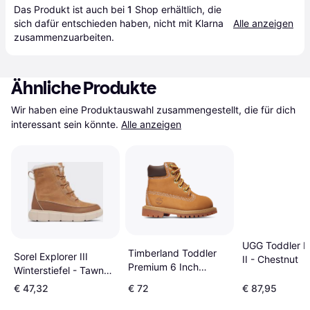
Das Produkt ist auch bei 
1
Shop
 erhältlich, die 
sich dafür entschieden haben, nicht mit Klarna 
Alle anzeigen
zusammenzuarbeiten.
Ähnliche Produkte
Wir haben eine Produktauswahl zusammengestellt, die für dich 
interessant sein könnte.
Alle anzeigen
UGG Toddler 
Timberland Toddler
Sorel Explorer III
II - Chestnut
Premium 6 Inch
Winterstiefel - Tawny
Waterproof Boots -
Buff/Bleach
€ 47,32
€ 72
€ 87,95
Wheat