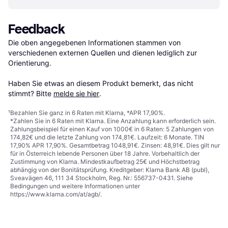
Feedback
Die oben angegebenen Informationen stammen von 
verschiedenen externen Quellen und dienen lediglich zur 
Orientierung.

Haben Sie etwas an diesem Produkt bemerkt, das nicht 
stimmt? Bitte 
melde sie hier
.
¹
Bezahlen Sie ganz in 6 Raten mit Klarna, *APR 17,90%.
*Zahlen Sie in 6 Raten mit Klarna. Eine Anzahlung kann erforderlich sein.
Zahlungsbeispiel für einen Kauf von 1000€ in 6 Raten: 5 Zahlungen von
174,82€ und die letzte Zahlung von 174,81€. Laufzeit: 6 Monate. TIN
17,90% APR 17,90%. Gesamtbetrag 1048,91€. Zinsen: 48,91€. Dies gilt nur
für in Österreich lebende Personen über 18 Jahre. Vorbehaltlich der
Zustimmung von Klarna. Mindestkaufbetrag 25€ und Höchstbetrag
abhängig von der Bonitätsprüfung. Kreditgeber: Klarna Bank AB (publ),
Sveavägen 46, 111 34 Stockholm, Reg. Nr.: 556737-0431. Siehe
Bedingungen und weitere Informationen unter
https://www.klarna.com/at/agb/
.