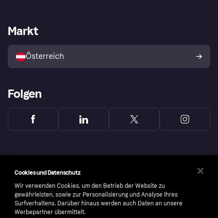
Händlersupport
Entwicklerseite
Klarna App
Datenschutzeinstellungen
Händlerportal
Betriebsstatus
Markt
Shops entdecken
Dein Widerrufsrecht
Mit Klarna verkaufen
Plattformen und Partner
Österreich
Folgen
Cookies und Datenschutz
Wir verwenden Cookies, um den Betrieb der Website zu
gewährleisten, sowie zur Personalisierung und Analyse Ihres
Surfverhaltens. Darüber hinaus werden auch Daten an unsere
Werbepartner übermittelt.