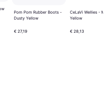
low
Pom Pom Rubber Boots -
CeLaVi Wellies - Mine
Dusty Yellow
Yellow
€ 27,19
€ 28,13