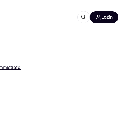
Login
Weitere Informationen
sstattung
M
Was ist Klarna?
mistiefel
tegorien