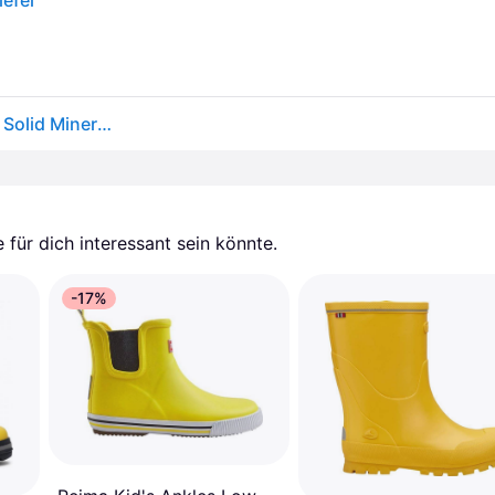
efel
Celavi Kinder Gummistiefel kurz Basic Wellies Short Solid Mineral Yellow
für dich interessant sein könnte.
-17%