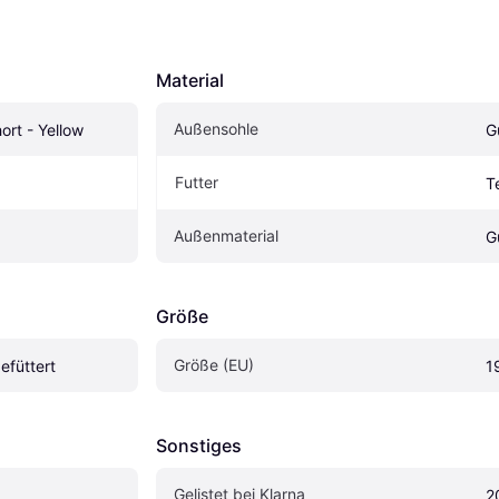
Material
Außensohle
ort - Yellow
G
Futter
Te
Außenmaterial
G
Größe
Größe (EU)
efüttert
1
Sonstiges
Gelistet bei Klarna
2