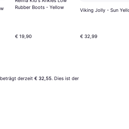
Reima Kid's Ankles Low
Rubber Boots - Yellow
ow
Viking Jolly - Sun Yel
€ 19,90
€ 32,99
 beträgt derzeit 
€ 32,55
. Dies ist der 