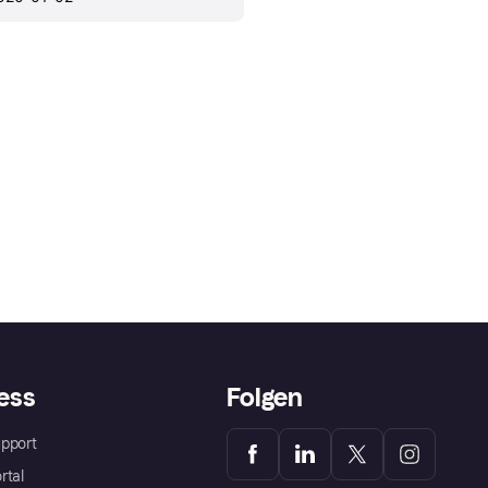
ess
Folgen
pport
rtal