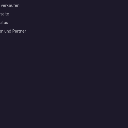
a verkaufen
rseite
tatus
en und Partner