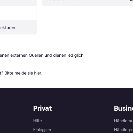
lektoren
en externen Quellen und dienen lediglich 
? Bitte 
melde sie hier
.
Privat
Busin
Hilfe
Händlersu
Einloggen
Händlerpo