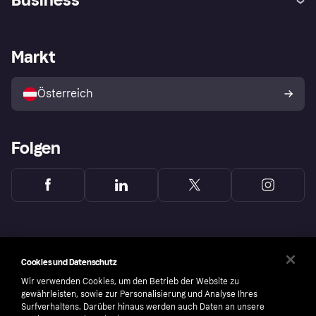
Einloggen
Beschwerden
Händlersupport
Entwicklerseite
Klarna App
Datenschutzeinstellungen
Händlerportal
Betriebsstatus
Markt
Shops entdecken
Dein Widerrufsrecht
Mit Klarna verkaufen
Plattformen und Partner
Österreich
Folgen
Cookies und Datenschutz
Wir verwenden Cookies, um den Betrieb der Website zu
gewährleisten, sowie zur Personalisierung und Analyse Ihres
Surfverhaltens. Darüber hinaus werden auch Daten an unsere