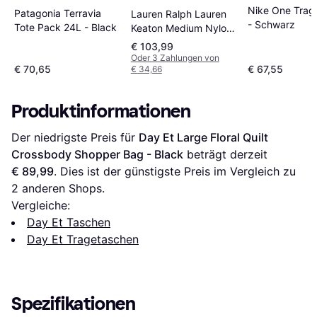
Nike One Trag
Patagonia Terravia
Lauren Ralph Lauren
- Schwarz
Tote Pack 24L - Black
Keaton Medium Nylon
Tote Bag - Black
€ 103,99
Oder 3 Zahlungen von
€ 70,65
€ 67,55
€ 34,66
Produktinformationen
Der niedrigste Preis für 
Day Et Large Floral Quilt 
Crossbody Shopper Bag - Black
 beträgt derzeit 
€ 89,99
. Dies ist der günstigste Preis im Vergleich zu 
2
 anderen Shops.
Vergleiche:
Day Et Taschen
Day Et Tragetaschen
Spezifikationen