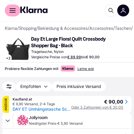
Für Shopper
Für Händler
Klarna
/
Shopping
/
Bekleidung & Accessoires
/
Accessoires
/
Taschen
/
Day Et Large Floral Quilt Crossbody 
Shopper Bag - Black
Tragetasche, Nylon
Vergleiche Preise von
€ 89,99
bis
€ 90,00
+
2
Probiere flexible Zahlungen mit
Lerne wie
Empfohlen
Preis inklusive Versand
Kaufland.at
ANZEIGE
€ 90,00
€ 9,90 Versand
,
2–4 Tage
Oder 3 Zahlungen von € 30,00
DAY ET Umhängetasche Schultertasche Gweneth RE-Q Flotile Crossbody Bag Black schwarz
Jollyroom
·
Niedrigster Preis
€ 5,90 Versand