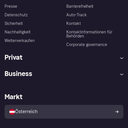
Presse
Barrierefreiheit
Datenschutz
Auto-Track
Sicherheit
Kontakt
Nachhaltigkeit
Kontaktinformationen für
Behörden
Weiterverkaufen
Corporate governance
Privat
Hilfe
Käuferschutzrichtlinien
Business
Einloggen
Beschwerden
Händlersupport
Entwicklerseite
Klarna App
Datenschutzeinstellungen
Händlerportal
Betriebsstatus
Markt
Shops entdecken
Dein Widerrufsrecht
Mit Klarna verkaufen
Plattformen und Partner
Österreich