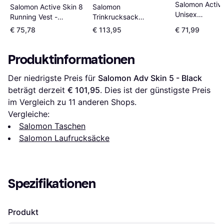
Salomon Active
Salomon
Salomon Active Skin 8
Unisex
Trinkrucksack
Running Vest -
Hydrationswes
Advances Skin 12 Set
Black/Metal
€ 75,78
€ 113,95
€ 71,99
Schwarz
- Schwarz
Produktinformationen
Der niedrigste Preis für 
Salomon Adv Skin 5 - Black
beträgt derzeit 
€ 101,95
. Dies ist der günstigste Preis 
im Vergleich zu 
11
 anderen Shops.
Vergleiche:
Salomon Taschen
Salomon Laufrucksäcke
Spezifikationen
Produkt