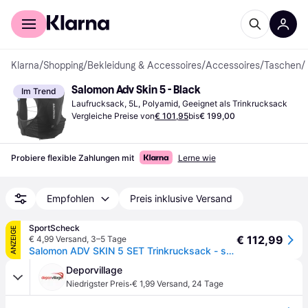
Für Shopper
Für Händler
Klarna
/
Shopping
/
Bekleidung & Accessoires
/
Accessoires
/
Taschen
/
Salomon Adv Skin 5 - Black
Im Trend
Laufrucksack, 5L, Polyamid, Geeignet als Trinkrucksack
Vergleiche Preise von
€ 101,95
bis
€ 199,00
Probiere flexible Zahlungen mit
Lerne wie
Empfohlen
Preis inklusive Versand
SportScheck
ANZEIGE
€ 112,99
€ 4,99 Versand
,
3–5 Tage
Salomon ADV SKIN 5 SET Trinkrucksack - schwarz - L
Deporvillage
·
Niedrigster Preis
€ 1,99 Versand
,
24 Tage