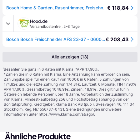
€ 118,84
Bosch Home & Garden, Rasentrimmer, Freischneider AFS 23-37 (Metallschneideblatt, Trimmfaden)
Hood.de
Versandkostenfrei
,
2–3 Tage
€ 203,43
Bosch Bosch Freischneider AFS 23-37 - 06008A9000
Alle anzeigen (13)
¹
Bezahlen Sie ganz in 6 Raten mit Klarna, *APR 17,90%.
*Zahlen Sie in 6 Raten mit Klarna. Eine Anzahlung kann erforderlich sein.
Zahlungsbeispiel für einen Kauf von 1000€ in 6 Raten: 5 Zahlungen von
174,82€ und die letzte Zahlung von 174,81€. Laufzeit: 6 Monate. TIN 17,90%
APR 17,90%. Gesamtbetrag 1048,91€. Zinsen: 48,91€. Dies gilt nur für in
Österreich lebende Personen über 18 Jahre. Vorbehaltlich der Zustimmung
von Klarna. Mindestkaufbetrag 25€ und Höchstbetrag abhängig von der
Bonitätsprüfung. Kreditgeber: Klarna Bank AB (publ), Sveavägen 46, 111 34
Stockholm, Reg. Nr.: 556737-0431. Siehe Bedingungen und weitere
Informationen unter
https://www.klarna.com/at/agb/
.
Ähnliche Produkte