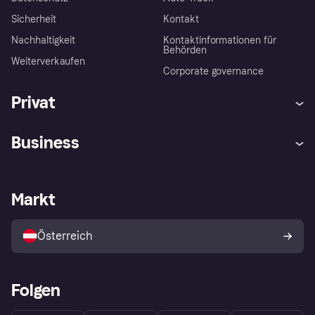
Sicherheit
Kontakt
Nachhaltigkeit
Kontaktinformationen für
Behörden
Weiterverkaufen
Corporate governance
Privat
Hilfe
Käuferschutzrichtlinien
Business
Einloggen
Beschwerden
Händlersupport
Entwicklerseite
Klarna App
Datenschutzeinstellungen
Händlerportal
Betriebsstatus
Markt
Shops entdecken
Dein Widerrufsrecht
Mit Klarna verkaufen
Plattformen und Partner
Österreich
Folgen