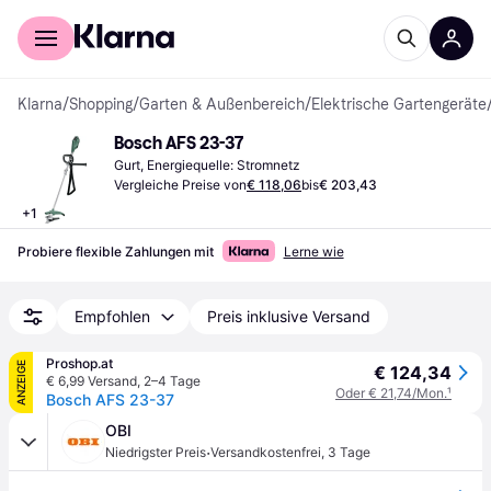
Für Shopper
Für Händler
Klarna
/
Shopping
/
Garten & Außenbereich
/
Elektrische Gartengeräte
Bosch AFS 23-37
Gurt, Energiequelle: Stromnetz
Vergleiche Preise von
€ 118,06
bis
€ 203,43
+
1
Probiere flexible Zahlungen mit
Lerne wie
Empfohlen
Preis inklusive Versand
Proshop.at
ANZEIGE
€ 124,34
€ 6,99 Versand
,
2–4 Tage
Oder € 21,74/Mon.
¹
Bosch AFS 23-37
OBI
·
Niedrigster Preis
Versandkostenfrei
,
3 Tage