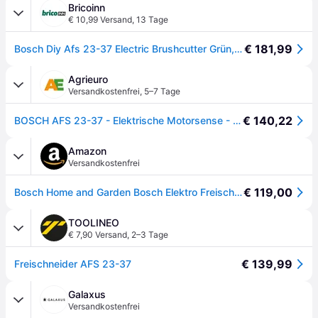
Bricoinn
€ 10,99 Versand
,
13 Tage
€ 181,99
Bosch Diy Afs 23-37 Electric Brushcutter Grün,Schwarz,Silber One Size / EU Plug 220V
Agrieuro
Versandkostenfrei
,
5–7 Tage
€ 140,22
BOSCH AFS 23-37 - Elektrische Motorsense - Rasentrimmer - 950 Watt
Amazon
Versandkostenfrei
€ 119,00
Bosch Home and Garden Bosch Elektro Freischenider Motorsense AFS 23-37 (950 W, SchnittkreisØ: 23 cm (Messer), 37 cm (Faden), FadenØ: 3,5 mm, im Karton), schwarz, grün, 06008A9000
TOOLINEO
€ 7,90 Versand
,
2–3 Tage
€ 139,99
Freischneider AFS 23-37
Galaxus
Versandkostenfrei