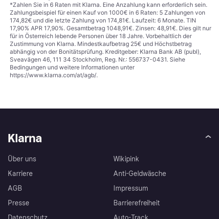
*Zahlen Sie in 6 Raten mit Klarna. Eine Anzahlung kann erforderlich sein.
Zahlungsbeispiel für einen Kauf von 1000€ in 6 Raten: 5 Zahlungen von
174,82€ und die letzte Zahlung von 174,81€. Laufzeit: 6 Monate. TIN
17,90% APR 17,90%. Gesamtbetrag 1048,91€. Zinsen: 48,91€. Dies gilt nur
für in Österreich lebende Personen über 18 Jahre. Vorbehaltlich der
Zustimmung von Klarna. Mindestkaufbetrag 25€ und Höchstbetrag
abhängig von der Bonitätsprüfung. Kreditgeber: Klarna Bank AB (publ),
Sveavägen 46, 111 34 Stockholm, Reg. Nr.: 556737-0431. Siehe
Bedingungen und weitere Informationen unter
https://www.klarna.com/at/agb/
.
Klarna
Über uns
Wikipink
Karriere
Anti-Geldwäsche
AGB
Impressum
Presse
Barrierefreiheit
Datenschutz
Auto-Track