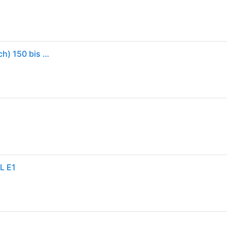
GARDENA 00436-20 Streuwagen Streubreite (Bereich) 150 bis 600 cm 18 l - Türkis/Orange
L E1