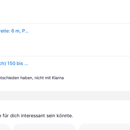
Gardena XL. Fassungsvermögen: 18 l, Verteilungsbreite: 6 m, Produktfarbe: Schwarz, Blau, Orange, Silber (00436-20)
GARDENA 00436-20 Streuwagen Streubreite (Bereich) 150 bis 600 cm 18 l - Türkis/Orange
entschieden haben, nicht mit Klarna 
für dich interessant sein könnte.