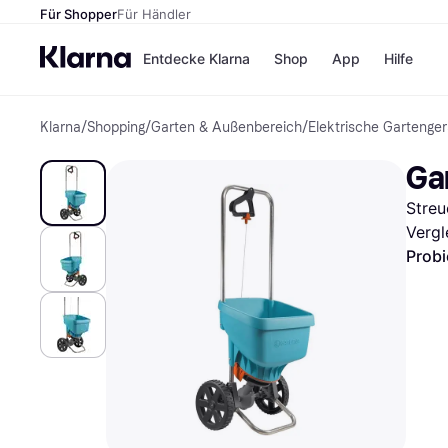
Für Shopper
Für Händler
Entdecke Klarna
Shop
App
Hilfe
Klarna
/
Shopping
/
Garten & Außenbereich
/
Elektrische Gartenger
Zahlungsmethoden
Shops
Zahlungsmethoden
MediaM
Ga
Sofort bezahlen
H&M
Bezahle in 3 Teilzahlunge
Temu
Streu
Bezahle in bis zu 30 Tage
Kauflan
Ratenzahlung
Samsu
Vergl
Probi
Alle Shops