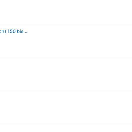
GARDENA 00436-20 Streuwagen Streubreite (Bereich) 150 bis 600 cm 18 l