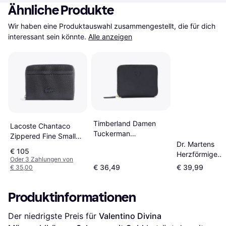
Ähnliche Produkte
Wir haben eine Produktauswahl zusammengestellt, die für dich 
interessant sein könnte.
Alle anzeigen
Timberland Damen
Lacoste Chantaco
Tuckerman
Zippered Fine Small
Schwarzes
Dr. Martens
Coin Pouch - Black
€ 105
Portemonnaie Lässig
Herzförmige
Oder 3 Zahlungen von
Leder - Schwarz
Schlüsselanhä
€ 36,49
€ 39,99
€ 35,00
Ledertasche -
Schwarz
Produktinformationen
Der niedrigste Preis für 
Valentino Divina 