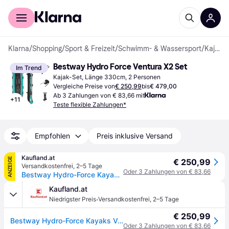
Für Shopper
Für Händler
Klarna
/
Shopping
/
Sport & Freizeit
/
Schwimm- & Wassersport
/
Kajak-Sets
Bestway Hydro Force Ventura X2 Set
Im Trend
Kajak-Set, Länge 330cm, 2 Personen
Vergleiche Preise von
€ 250,99
bis
€ 479,00
Ab 3 Zahlungen von € 83,66 mit
+
11
Teste flexible Zahlungen*
Empfohlen
Preis inklusive Versand
Kaufland.at
ANZEIGE
€ 250,99
Versandkostenfrei
,
2–5 Tage
Oder 3 Zahlungen von € 83,66
Bestway Hydro-Force Kayaks Ventura Orange/Schwarz, Aufblasbares Kajak, 2 Person(en), 200 kg, Schwarz, Blau, PVC, 2 Sitz(e)
Kaufland.at
·
Niedrigster Preis
Versandkostenfrei
,
2–5 Tage
€ 250,99
Bestway Hydro-Force Kayaks Ventura Orange/Schwarz, Aufblasbares Kajak, 2 Person(en), 200 kg, Schwarz, Blau, PVC, 2 Sitz(e)
Oder 3 Zahlungen von € 83,66