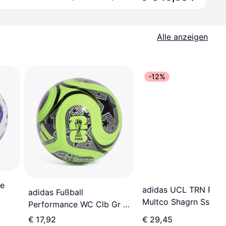
Alle anzeigen
-12%
ue
adidas UCL TRN Folie
adidas Fußball
Multco Shagrn Sslim 
Performance WC Clb Gr 5
Bälle
Grün
€ 17,92
€ 29,45