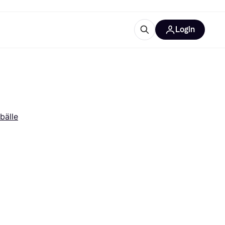
Login
Weitere Informationen
sstattung
M
Was ist Klarna?
bälle
tegorien