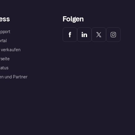
ess
Folgen
pport
rtal
a verkaufen
rseite
tatus
en und Partner