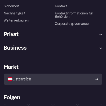
Sicherheit
Kontakt
Nachhaltigkeit
Kontaktinformationen für
Behörden
Weiterverkaufen
Corporate governance
Privat
Hilfe
Käuferschutzrichtlinien
Business
Einloggen
Beschwerden
Händlersupport
Entwicklerseite
Klarna App
Datenschutzeinstellungen
Händlerportal
Betriebsstatus
Markt
Shops entdecken
Dein Widerrufsrecht
Mit Klarna verkaufen
Plattformen und Partner
Österreich
Folgen