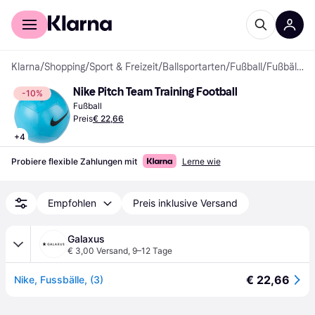
Für Shopper
Für Händler
Klarna
/
Shopping
/
Sport & Freizeit
/
Ballsportarten
/
Fußball
/
Fußbälle
Nike Pitch Team Training Football
-10%
Fußball
Preis
€ 22,66
+
4
Probiere flexible Zahlungen mit
Lerne wie
Empfohlen
Preis inklusive Versand
Galaxus
€ 3,00 Versand
,
9–12 Tage
€ 22,66
Nike, Fussbälle, (3)