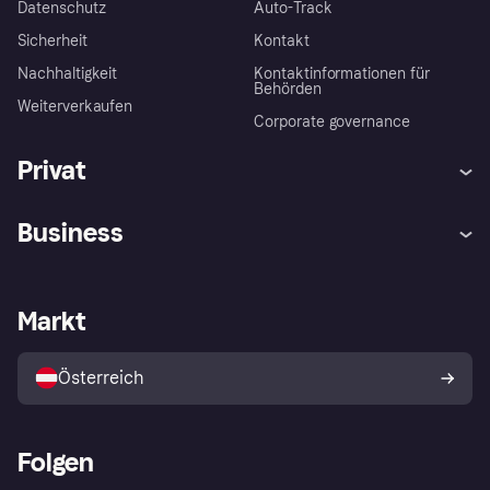
Datenschutz
Auto-Track
Sicherheit
Kontakt
Nachhaltigkeit
Kontaktinformationen für
Behörden
Weiterverkaufen
Corporate governance
Privat
Hilfe
Käuferschutzrichtlinien
Business
Einloggen
Beschwerden
Händlersupport
Entwicklerseite
Klarna App
Datenschutzeinstellungen
Händlerportal
Betriebsstatus
Markt
Shops entdecken
Dein Widerrufsrecht
Mit Klarna verkaufen
Plattformen und Partner
Österreich
Folgen