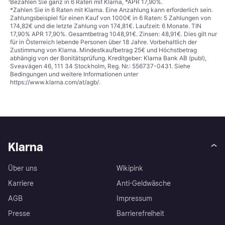
¹
Bezahlen Sie ganz in 6 Raten mit Klarna, *APR 17,90%.
*Zahlen Sie in 6 Raten mit Klarna. Eine Anzahlung kann erforderlich sein.
Zahlungsbeispiel für einen Kauf von 1000€ in 6 Raten: 5 Zahlungen von
174,82€ und die letzte Zahlung von 174,81€. Laufzeit: 6 Monate. TIN
17,90% APR 17,90%. Gesamtbetrag 1048,91€. Zinsen: 48,91€. Dies gilt nur
für in Österreich lebende Personen über 18 Jahre. Vorbehaltlich der
Zustimmung von Klarna. Mindestkaufbetrag 25€ und Höchstbetrag
abhängig von der Bonitätsprüfung. Kreditgeber: Klarna Bank AB (publ),
Sveavägen 46, 111 34 Stockholm, Reg. Nr.: 556737-0431. Siehe
Bedingungen und weitere Informationen unter
https://www.klarna.com/at/agb/
.
Klarna
Über uns
Wikipink
Karriere
Anti-Geldwäsche
AGB
Impressum
Presse
Barrierefreiheit