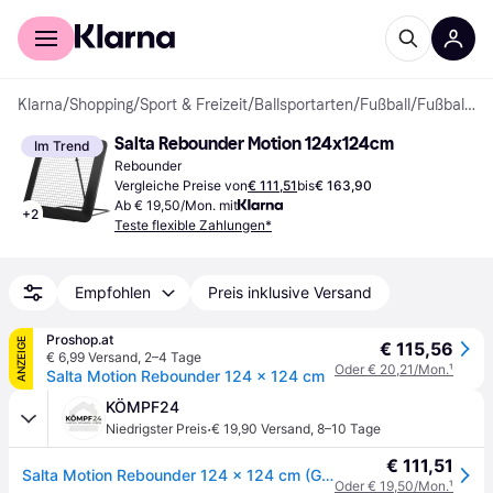
Für Shopper
Für Händler
Klarna
/
Shopping
/
Sport & Freizeit
/
Ballsportarten
/
Fußball
/
Fußballausrüstung
Salta Rebounder Motion 124x124cm
Im Trend
Rebounder
Vergleiche Preise von
€ 111,51
bis
€ 163,90
Ab € 19,50/Mon. mit
+
2
Teste flexible Zahlungen*
Empfohlen
Preis inklusive Versand
Proshop.at
ANZEIGE
€ 115,56
€ 6,99 Versand
,
2–4 Tage
Oder € 20,21/Mon.
¹
Salta Motion Rebounder 124 x 124 cm
KÖMPF24
·
Niedrigster Preis
€ 19,90 Versand
,
8–10 Tage
€ 111,51
Salta Motion Rebounder 124 x 124 cm (Größe 2)
Oder € 19,50/Mon.
¹