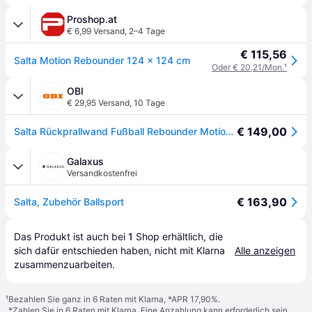
Proshop.at
€ 6,99 Versand
,
2–4 Tage
€ 115,56
Salta Motion Rebounder 124 x 124 cm
Oder € 20,21/Mon.
¹
OBI
€ 29,95 Versand
,
10 Tage
€ 149,00
Salta Rückprallwand Fußball Rebounder Motion 124 cm x 124 cm - Schwarz
Galaxus
Versandkostenfrei
€ 163,90
Salta, Zubehör Ballsport
Das Produkt ist auch bei 
1
Shop
 erhältlich, die 
sich dafür entschieden haben, nicht mit Klarna 
Alle anzeigen
zusammenzuarbeiten.
¹
Bezahlen Sie ganz in 6 Raten mit Klarna, *APR 17,90%.
*Zahlen Sie in 6 Raten mit Klarna. Eine Anzahlung kann erforderlich sein.