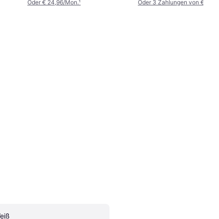
Oder € 24,96/Mon.
¹
Oder 3 Zahlungen von € 30,9
eiß