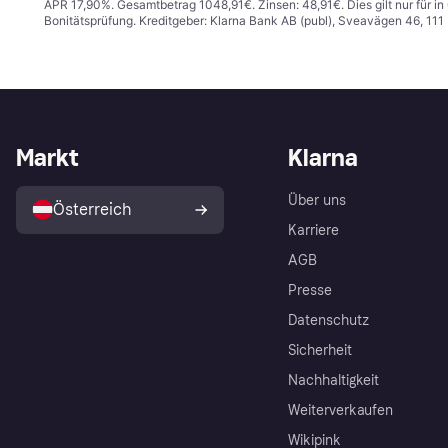
APR 17,90%. Gesamtbetrag 1048,91€. Zinsen: 48,91€. Dies gilt nur für 
Bonitätsprüfung. Kreditgeber: Klarna Bank AB (publ), Sveavägen 46, 11
Markt
Klarna
Über uns
Österreich
Karriere
AGB
Presse
Datenschutz
Sicherheit
Nachhaltigkeit
Weiterverkaufen
Wikipink