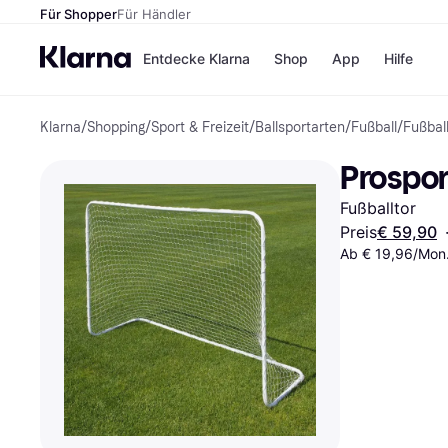
Für Shopper
Für Händler
Entdecke Klarna
Shop
App
Hilfe
Klarna
/
Shopping
/
Sport & Freizeit
/
Ballsportarten
/
Fußball
/
Fußbal
Zahlungsmethoden
Shops
Zahlungsmethoden
MediaM
Prosport
Sofort bezahlen
H&M
Bezahle in 3 Teilzahlunge
Temu
Fußballtor
Bezahle in bis zu 30 Tage
Kauflan
Ratenzahlung
Samsu
Preis
€ 59,90
Ab € 19,96/Mon.
Alle Shops