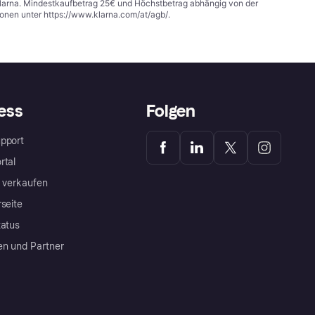
 Klarna. Mindestkaufbetrag 25€ und Höchstbetrag abhängig von der
ionen unter
https://www.klarna.com/at/agb/
.
ess
Folgen
pport
rtal
a verkaufen
rseite
tatus
en und Partner