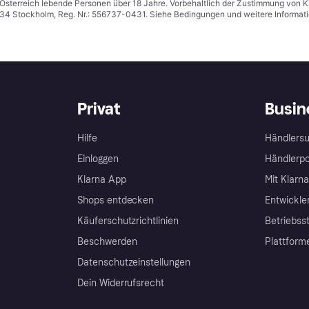
in Österreich lebende Personen über 18 Jahre. Vorbehaltlich der Zustimmung von
1 34 Stockholm, Reg. Nr.: 556737-0431. Siehe Bedingungen und weitere Informat
Privat
Busin
Hilfe
Händlersu
Einloggen
Händlerpo
Klarna App
Mit Klarn
Shops entdecken
Entwickle
Käuferschutzrichtlinien
Betriebss
Beschwerden
Plattform
Datenschutzeinstellungen
Dein Widerrufsrecht