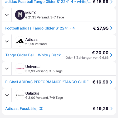
€ 15,99
adidas Fussball Tango Glider S12241 4 - white/black - 4
MNEX
M
€ 21,35 Versand
,
3–7 Tage
€ 27,95
Football adidas Tango Glider S12241 - 4
Adidas
€ 1,99 Versand
€ 20,00
Tango Glider Ball - White / Black - 5
Oder 3 Zahlungen von € 6,66
Universal
€ 3,99 Versand
,
3–5 Tage
€ 16,99
Fußball ADIDAS PERFORMANCE "TANGO GLIDER BALL" Gr. 5, schwarz-weiß (weiß, schwarz), Bälle, Herren, 5, 0,4 g, Synthetik, Fußball, B:31,4cm H:11,2cm T:21,2cm
Galaxus
€ 3,00 Versand
,
7–9 Tage
€ 19,29
Adidas, Fussbälle, (3)