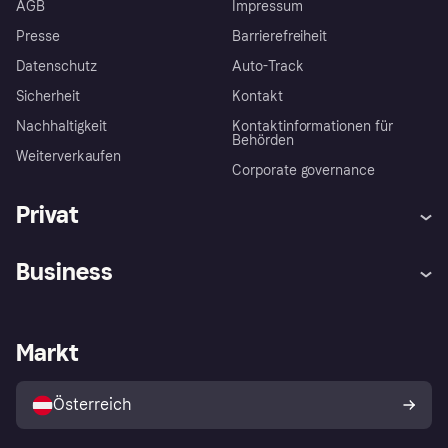
AGB
Impressum
Presse
Barrierefreiheit
Datenschutz
Auto-Track
Sicherheit
Kontakt
Nachhaltigkeit
Kontaktinformationen für
Behörden
Weiterverkaufen
Corporate governance
Privat
Hilfe
Käuferschutzrichtlinien
Business
Einloggen
Beschwerden
Händlersupport
Entwicklerseite
Klarna App
Datenschutzeinstellungen
Händlerportal
Betriebsstatus
Markt
Shops entdecken
Dein Widerrufsrecht
Mit Klarna verkaufen
Plattformen und Partner
Österreich