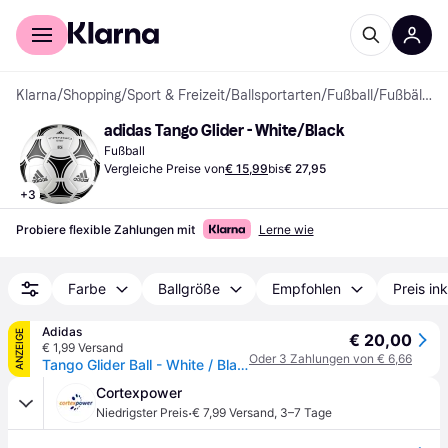
Für Shopper
Für Händler
Klarna
/
Shopping
/
Sport & Freizeit
/
Ballsportarten
/
Fußball
/
Fußbälle
adidas Tango Glider - White/Black
Fußball
Vergleiche Preise von
€ 15,99
bis
€ 27,95
+
3
Probiere flexible Zahlungen mit
Lerne wie
Farbe
Ballgröße
Empfohlen
Preis in
Adidas
ANZEIGE
€ 20,00
€ 1,99 Versand
Oder 3 Zahlungen von € 6,66
Tango Glider Ball - White / Black - 5
Cortexpower
·
Niedrigster Preis
€ 7,99 Versand
,
3–7 Tage