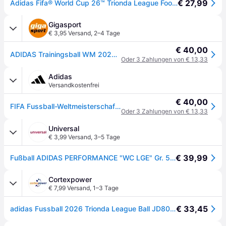
€ 27,99
Adidas Fifa® World Cup 26™ Trionda League Football Ball Mehrfarbig 5
Gigasport
€ 3,95 Versand
,
2–4 Tage
€ 40,00
ADIDAS Trainingsball WM 2026 League weiss | 5
Oder 3 Zahlungen von € 13,33
Adidas
Versandkostenfrei
€ 40,00
FIFA Fussball-Weltmeisterschaft 26™ Trionda League Ball - White / Royal Blue / Solar Blue / Power Red - 5
Oder 3 Zahlungen von € 13,33
Universal
€ 3,99 Versand
,
3–5 Tage
€ 39,99
Fußball ADIDAS PERFORMANCE "WC LGE" Gr. 5, weiß, royal blau, solar blau, power rot, Bälle, 5, 0,4 g, Thermoplastisches Polyurethan (TPU), Fußball, WM, B:22,3cm H:17,3cm T:22cm, Topseller
Cortexpower
€ 7,99 Versand
,
1–3 Tage
€ 33,45
adidas Fussball 2026 Trionda League Ball JD8030 5 - White/Team Royal Blue/Blue/Red - 5