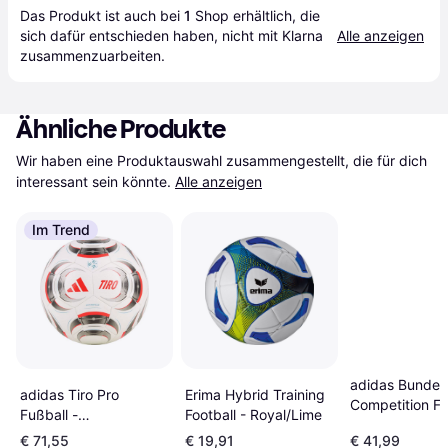
Das Produkt ist auch bei 
1
Shop
 erhältlich, die 
sich dafür entschieden haben, nicht mit Klarna 
Alle anzeigen
zusammenzuarbeiten.
Ähnliche Produkte
Wir haben eine Produktauswahl zusammengestellt, die für dich 
interessant sein könnte.
Alle anzeigen
Im Trend
adidas Bundes
Erima Hybrid Training
adidas Tiro Pro
Competition Fo
Football - Royal/Lime
Fußball -
Ball 26 27
Weiß/Schwarz/Rot
€ 71,55
€ 19,91
€ 41,99