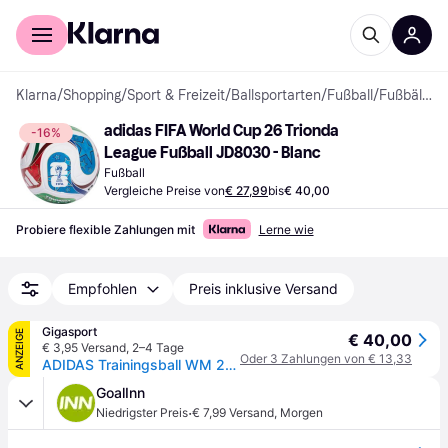
Für Shopper
Für Händler
Klarna
/
Shopping
/
Sport & Freizeit
/
Ballsportarten
/
Fußball
/
Fußbälle
adidas FIFA World Cup 26 Trionda 
-16%
League Fußball JD8030 - Blanc
Fußball
Vergleiche Preise von
€ 27,99
bis
€ 40,00
Probiere flexible Zahlungen mit
Lerne wie
Empfohlen
Preis inklusive Versand
Gigasport
ANZEIGE
€ 40,00
€ 3,95 Versand
,
2–4 Tage
Oder 3 Zahlungen von € 13,33
ADIDAS Trainingsball WM 2026 League weiss | 5
GoalInn
·
Niedrigster Preis
€ 7,99 Versand
,
Morgen