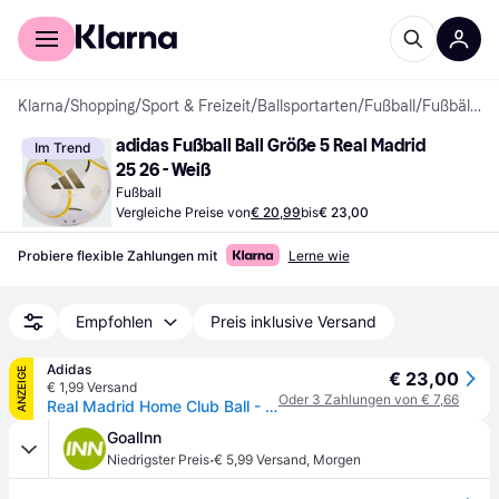
Für Shopper
Für Händler
Klarna
/
Shopping
/
Sport & Freizeit
/
Ballsportarten
/
Fußball
/
Fußbälle
adidas Fußball Ball Größe 5 Real Madrid 
Im Trend
25 26 - Weiß
Fußball
Vergleiche Preise von
€ 20,99
bis
€ 23,00
Probiere flexible Zahlungen mit
Lerne wie
Empfohlen
Preis inklusive Versand
Adidas
ANZEIGE
€ 23,00
€ 1,99 Versand
Oder 3 Zahlungen von € 7,66
Real Madrid Home Club Ball - White / Bold Gold / Light Solid Grey - 5
GoalInn
·
Niedrigster Preis
€ 5,99 Versand
,
Morgen