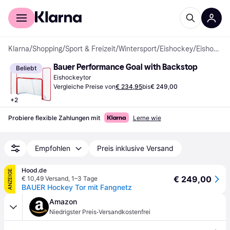
Für Shopper
Für Händler
Klarna
/
Shopping
/
Sport & Freizeit
/
Wintersport
/
Eishockey
/
Eishockeyzubehör
Bauer Performance Goal with Backstop
Beliebt
Eishockeytor
Vergleiche Preise von
€ 234,95
bis
€ 249,00
+
2
Probiere flexible Zahlungen mit
Lerne wie
Empfohlen
Preis inklusive Versand
Hood.de
ANZEIGE
€ 249,00
€ 10,49 Versand
,
1–3 Tage
BAUER Hockey Tor mit Fangnetz
Amazon
·
Niedrigster Preis
Versandkostenfrei