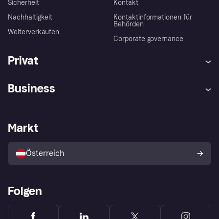
Sicherheit
Kontakt
Nachhaltigkeit
Kontaktinformationen für
Behörden
Weiterverkaufen
Corporate governance
Privat
Hilfe
Käuferschutzrichtlinien
Business
Einloggen
Beschwerden
Händlersupport
Entwicklerseite
Klarna App
Datenschutzeinstellungen
Händlerportal
Betriebsstatus
Markt
Shops entdecken
Dein Widerrufsrecht
Mit Klarna verkaufen
Plattformen und Partner
Österreich
Folgen