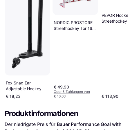
VEVOR Hockey
Streethockey 
NORDIC PROSTORE
310cm
Streethockey Tor 160
x 115 x 58 cm Rot
Fox Snag Ear
€ 49,90
Adjustable Hockey
Oder 3 Zahlungen von
Stick
€ 18,23
€ 113,90
€ 16,63
Produktinformationen
Der niedrigste Preis für 
Bauer Performance Goal with 