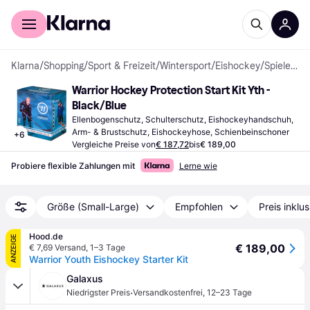
Für Shopper
Für Händler
Klarna
/
Shopping
/
Sport & Freizeit
/
Wintersport
/
Eishockey
/
Spieler-Schutzausrüstung
Warrior Hockey Protection Start Kit Yth - 
Black/Blue
Ellenbogenschutz, Schulterschutz, Eishockeyhandschuh, 
Arm- & Brustschutz, Eishockeyhose, Schienbeinschoner
+
6
Vergleiche Preise von
€ 187,72
bis
€ 189,00
Probiere flexible Zahlungen mit
Lerne wie
Größe (Small-Large)
Empfohlen
Preis inklu
Hood.de
ANZEIGE
€ 189,00
€ 7,69 Versand
,
1–3 Tage
Warrior Youth Eishockey Starter Kit
Galaxus
·
Niedrigster Preis
Versandkostenfrei
,
12–23 Tage