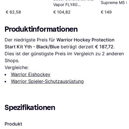
Supreme M5 
Vapor FLY40
Junior S
Intermediate
€ 62,58
€ 104,82
€ 149
Produktinformationen
Der niedrigste Preis für 
Warrior Hockey Protection 
Start Kit Yth - Black/Blue
 beträgt derzeit 
€ 187,72
. 
Dies ist der günstigste Preis im Vergleich zu 
2
 anderen 
Shops.
Vergleiche:
Warrior Eishockey
Warrior Spieler-Schutzausrüstung
Spezifikationen
Produkt