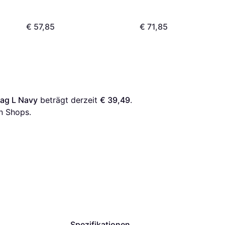
€ 57,85
€ 71,85
ag L Navy
 beträgt derzeit 
€ 39,49
. 
n Shops.
Spezifikationen