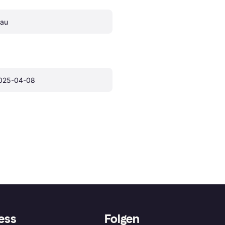
lau
025-04-08
ess
Folgen