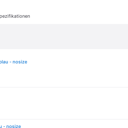
pezifikationen
lau - nosize
u - nosize