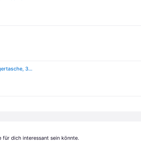
Head Tennis-Racketbag Base Racquet Bag L (Schlägertasche, 3 Hauptfächer) 2025 navyblau 9er
für dich interessant sein könnte.