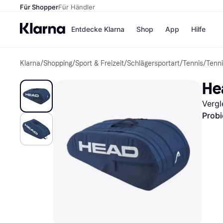
Für Shopper
Für Händler
Entdecke Klarna
Shop
App
Hilfe
Klarna
/
Shopping
/
Sport & Freizeit
/
Schlägersportart
/
Tennis
/
Tenni
Zahlungsmethoden
Shops
Zahlungsmethoden
MediaM
He
Sofort bezahlen
H&M
Bezahle in 3
Temu
Vergl
Teilzahlungen
Kauflan
Bezahle in bis zu 30
Samsu
Probi
Tagen
Ratenzahlung
Alle Shops