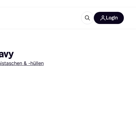
Login
Weitere Informationen
sstattung
M
Was ist Klarna?
avy
istaschen & -hüllen
tegorien