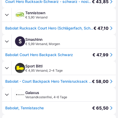
€ 43,85
Court Hero Rucksack-Schwarz - schwarz - nosize
Tennistown
€ 5,90 Versand
€ 47,10
Babolat Rucksack Court Hero (Schlägerfach, Schuhbeutel) 2025 schwarz 50x29x24cm
SmashInn
S
€ 5,99 Versand
,
Morgen
€ 47,99
Babolat Court Hero Backpack Schwarz
Sport Bittl
€ 4,95 Versand
,
2–4 Tage
€ 58,00
Babolat - Court Backpack Hero Tennisrucksack schwarz
Galaxus
Versandkostenfrei
,
4–6 Tage
€ 65,50
Babolat, Tennistasche