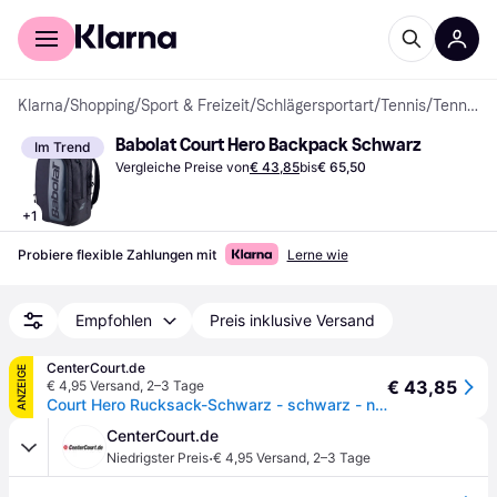
Für Shopper
Für Händler
Klarna
/
Shopping
/
Sport & Freizeit
/
Schlägersportart
/
Tennis
/
Tennistaschen & -hüllen
Babolat Court Hero Backpack Schwarz
Im Trend
Vergleiche Preise von
€ 43,85
bis
€ 65,50
+
1
Probiere flexible Zahlungen mit
Lerne wie
Empfohlen
Preis inklusive Versand
CenterCourt.de
ANZEIGE
€ 43,85
€ 4,95 Versand
,
2–3 Tage
Court Hero Rucksack-Schwarz - schwarz - nosize
CenterCourt.de
·
Niedrigster Preis
€ 4,95 Versand
,
2–3 Tage