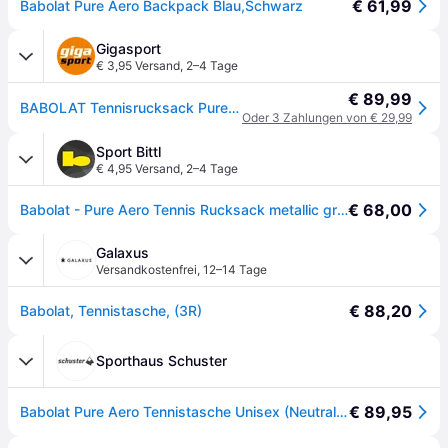
€ 61,99
Babolat Pure Aero Backpack Blau,Schwarz
Gigasport
€ 3,95 Versand
,
2–4 Tage
€ 89,99
BABOLAT Tennisrucksack Pure Aero grau - EG
Oder 3 Zahlungen von € 29,99
Sport Bittl
€ 4,95 Versand
,
2–4 Tage
€ 68,00
Babolat - Pure Aero Tennis Rucksack metallic grau
Galaxus
Versandkostenfrei
,
12–14 Tage
€ 88,20
Babolat, Tennistasche, (3R)
Sporthaus Schuster
€ 89,95
Babolat Pure Aero Tennistasche Unisex (Neutral one size) Tennis