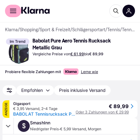
Für Shopper
Für Händler
Klarna
/
Shopping
/
Sport & Freizeit
/
Schlägersportart
/
Tennis
/
Tennistaschen & -hüllen
Babolat Pure Aero Tennis Rucksack 
Im Trend
Metallic Grau
Vergleiche Preise von
€ 61,99
bis
€ 89,99
Probiere flexible Zahlungen mit
Lerne wie
Empfohlen
Preis inklusive Versand
Gigasport
ANZEIGE
€ 89,99
€ 3,95 Versand
,
2–4 Tage
Oder 3 Zahlungen von € 29,99
BABOLAT Tennisrucksack Pure Aero grau - EG
SmashInn
S
·
Niedrigster Preis
€ 5,99 Versand
,
Morgen