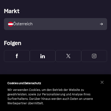
Händlersupport
Entwicklerseite
Klarna App
Datenschutzeinstellungen
Händlerportal
Betriebsstatus
Markt
Shops entdecken
Dein Widerrufsrecht
Mit Klarna verkaufen
Plattformen und Partner
Österreich
Folgen
Cookies und Datenschutz
Wir verwenden Cookies, um den Betrieb der Website zu
gewährleisten, sowie zur Personalisierung und Analyse Ihres
Surfverhaltens. Darüber hinaus werden auch Daten an unsere
Werbepartner übermittelt.