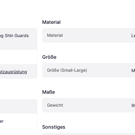
Material
Material
ng Shin Guards 
L
Größe
Größe (Small-Large)
M
utzausrüstung
Maße
Gewicht
9
er
Sonstiges