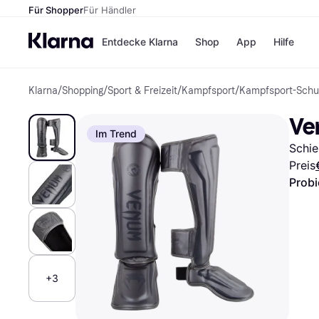
Für Shopper
Für Händler
Entdecke Klarna
Shop
App
Hilfe
Klarna
/
Shopping
/
Sport & Freizeit
/
Kampfsport
/
Kampfsport-Schu
Zahlungsmethoden
Shops
Zahlungsmethoden
MediaM
Ve
Sofort bezahlen
H&M
Im Trend
Bezahle in 3
Temu
Schie
Teilzahlungen
Kauflan
Bezahle in bis zu 30
Samsu
Preis
Tagen
Probi
Ratenzahlung
Alle Shops
+3