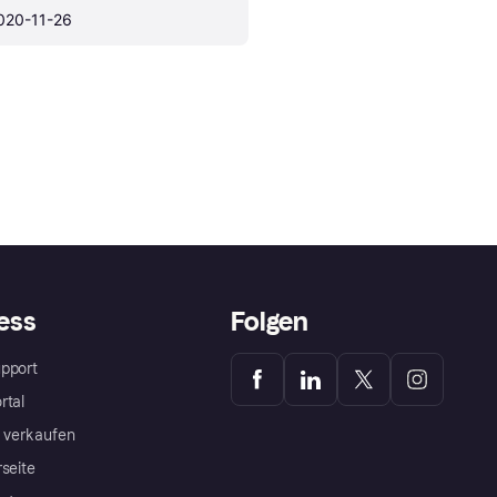
020-11-26
ess
Folgen
pport
rtal
a verkaufen
rseite