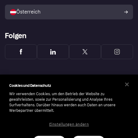
Mit Klarna verkaufen
Plattformen und Partner
Österreich
Folgen
Cookies und Datenschutz
Wir verwenden Cookies, um den Betrieb der Website zu
gewährleisten, sowie zur Personalisierung und Analyse Ihres
Surfverhaltens. Darüber hinaus werden auch Daten an unsere
Werbepartner übermittelt.
Einstellungen ändern
Copyright © 2005-2026 Klarna Bank AB (publ). Headquarters: Stockholm, Sweden. All
rights reserved. Klarna Bank AB (publ). Sveavägen 46, 111 34 Stockholm. Organization
number: 556737-0431