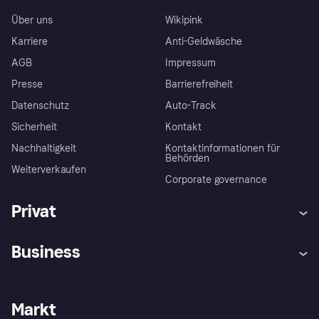
Über uns
Wikipink
Karriere
Anti-Geldwäsche
AGB
Impressum
Presse
Barrierefreiheit
Datenschutz
Auto-Track
Sicherheit
Kontakt
Nachhaltigkeit
Kontaktinformationen für
Behörden
Weiterverkaufen
Corporate governance
Privat
Hilfe
Käuferschutzrichtlinien
Business
Einloggen
Beschwerden
Händlersupport
Entwicklerseite
Klarna App
Datenschutzeinstellungen
Händlerportal
Betriebsstatus
Markt
Shops entdecken
Dein Widerrufsrecht