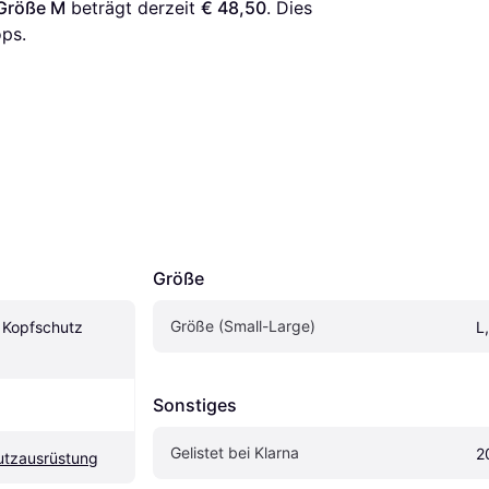
 Größe M
 beträgt derzeit 
€ 48,50
. Dies 
ps.
Größe
Größe (Small-Large)
Kopfschutz 
L
Sonstiges
Gelistet bei Klarna
2
utzausrüstung