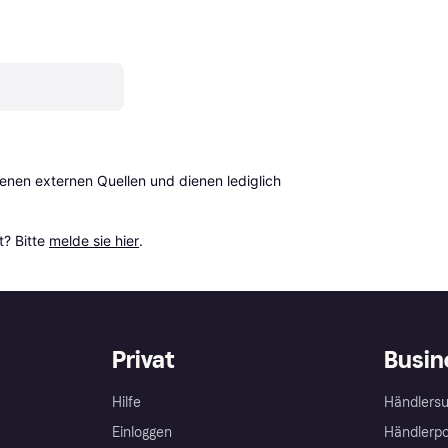
en externen Quellen und dienen lediglich 
? Bitte 
melde sie hier
.
Privat
Busin
Hilfe
Händlersu
Einloggen
Händlerpo