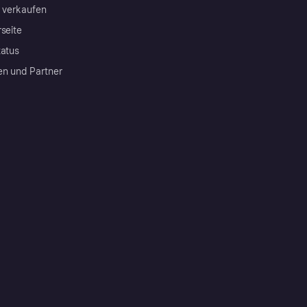
a verkaufen
rseite
tatus
en und Partner