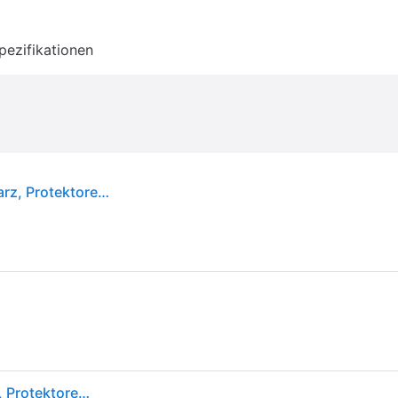
pezifikationen
Kopfschutz ADIDAS PERFORMANCE Gr. M, schwarz, Protektoren, M, Lederimitat, Kopfschutz
Kopfschutz ADIDAS PERFORMANCE Gr. M, schwarz, Protektoren, M, Lederimitat, Kopfschutz