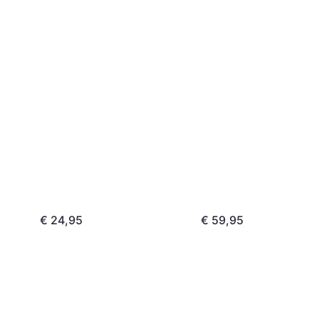
Guard L ADISBHG041
€ 24,95
€ 59,95