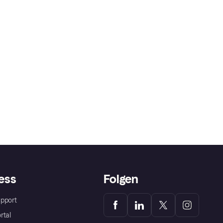
ess
Folgen
pport
rtal