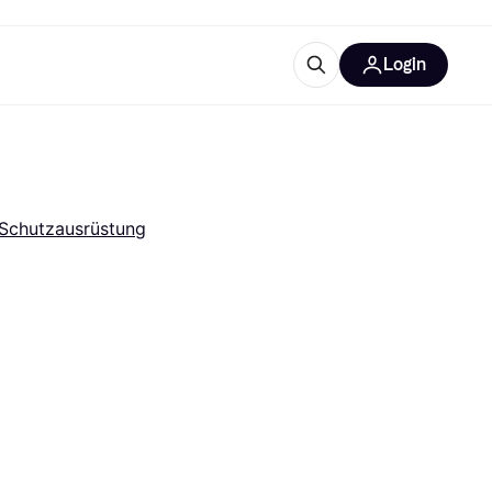
Login
Weitere Informationen
sstattung
M
Was ist Klarna?
Schutzausrüstung
tegorien