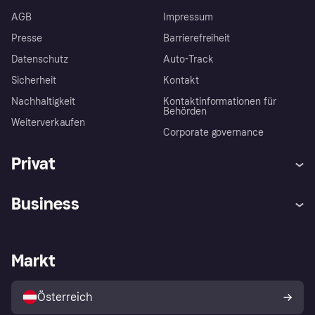
AGB
Impressum
Presse
Barrierefreiheit
Datenschutz
Auto-Track
Sicherheit
Kontakt
Nachhaltigkeit
Kontaktinformationen für
Behörden
Weiterverkaufen
Corporate governance
Privat
Hilfe
Käuferschutzrichtlinien
Business
Einloggen
Beschwerden
Händlersupport
Entwicklerseite
Klarna App
Datenschutzeinstellungen
Händlerportal
Betriebsstatus
Markt
Shops entdecken
Dein Widerrufsrecht
Mit Klarna verkaufen
Plattformen und Partner
Österreich