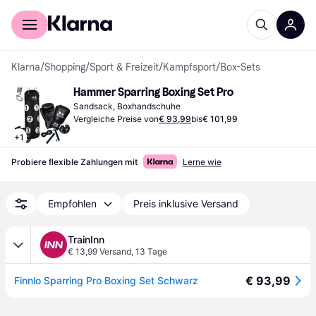
Für Shopper
Für Händler
Klarna
/
Shopping
/
Sport & Freizeit
/
Kampfsport
/
Box-Sets
Hammer Sparring Boxing Set Pro
Sandsack, Boxhandschuhe
Vergleiche Preise von
€ 93,99
bis
€ 101,99
+
1
Probiere flexible Zahlungen mit
Lerne wie
Empfohlen
Preis inklusive Versand
TrainInn
€ 13,99 Versand
,
13 Tage
€ 93,99
Finnlo Sparring Pro Boxing Set Schwarz