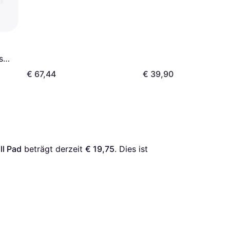
s
ty
€ 67,44
€ 39,90
ll Pad
 beträgt derzeit 
€ 19,75
. Dies ist 