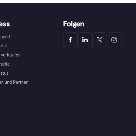
ess
Folgen
pport
rtal
a verkaufen
rseite
tatus
en und Partner