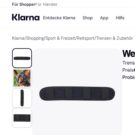
Für Shopper
Für Händler
Entdecke Klarna
Shop
App
Hilfe
Klarna
/
Shopping
/
Sport & Freizeit
/
Reitsport
/
Trensen & Zubehör
Zahlungsmethoden
Shops
Zahlungsmethoden
MediaM
We
Sofort bezahlen
H&M
Bezahle in 3
Temu
Trens
Teilzahlungen
Kauflan
Bezahle in bis zu 30
Samsu
Preis
Tagen
Probi
Ratenzahlung
Alle Shops