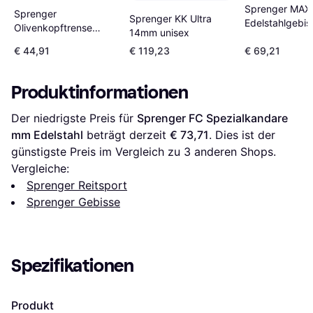
Sprenger MAX-
Sprenger
Sprenger KK Ultra
Edelstahlgebis
Olivenkopftrense
14mm unisex
doppelt gebro
Doppelt Gebrochen
unisex
€ 44,91
€ 119,23
€ 69,21
Produktinformationen
Der niedrigste Preis für 
Sprenger FC Spezialkandare 
mm Edelstahl
 beträgt derzeit 
€ 73,71
. Dies ist der 
günstigste Preis im Vergleich zu 
3
 anderen Shops.
Vergleiche:
Sprenger Reitsport
Sprenger Gebisse
Spezifikationen
Produkt