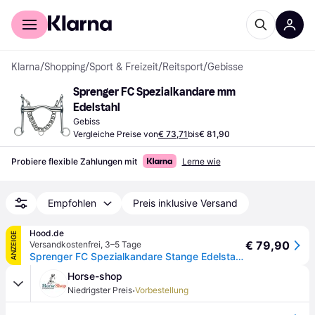
Für Shopper
Für Händler
Klarna
/
Shopping
/
Sport & Freizeit
/
Reitsport
/
Gebisse
Sprenger FC Spezialkandare mm 
Edelstahl
Gebiss
Vergleiche Preise von
€ 73,71
bis
€ 81,90
Probiere flexible Zahlungen mit
Lerne wie
Empfohlen
Preis inklusive Versand
Hood.de
ANZEIGE
€ 79,90
Versandkostenfrei
,
3–5 Tage
Sprenger FC Spezialkandare Stange Edelstahl rostfrei
Horse-shop
·
Niedrigster Preis
Vorbestellung