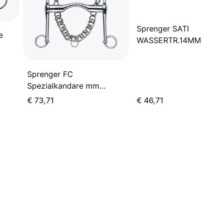
Sprenger SATI
e
WASSERTR.14MM
RSTF.ST. DOPP.GEBR.
70MM RG. 14,5
Sprenger FC
Spezialkandare mm
Edelstahl
€ 73,71
€ 46,71