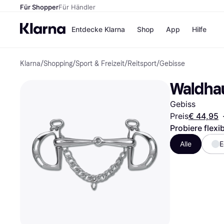
Für Shopper
Für Händler
Entdecke Klarna
Shop
App
Hilfe
Klarna
/
Shopping
/
Sport & Freizeit
/
Reitsport
/
Gebisse
Zahlungsmethoden
Shops
Zahlungsmethoden
MediaM
Waldhau
Sofort bezahlen
H&M
Bezahle in 3
Temu
Gebiss
Teilzahlungen
Kauflan
Bezahle in bis zu 30
Samsu
Preis
€ 44,95
Tagen
Probiere flexi
Ratenzahlung
Alle
E
Alle Shops