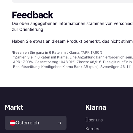
Feedback
Die oben angegebenen Informationen stammen von verschieden
zur Orientierung.

Haben Sie etwas an diesem Produkt bemerkt, das nicht stimmt
¹
Bezahlen Sie ganz in 6 Raten mit Klarna, *APR 17,90%.
*Zahlen Sie in 6 Raten mit Klarna. Eine Anzahlung kann erforderlich sei
APR 17,90%. Gesamtbetrag 1048,91€. Zinsen: 48,91€. Dies gilt nur für 
Bonitätsprüfung. Kreditgeber: Klarna Bank AB (publ), Sveavägen 46, 11
Markt
Klarna
Über uns
Österreich
Karriere