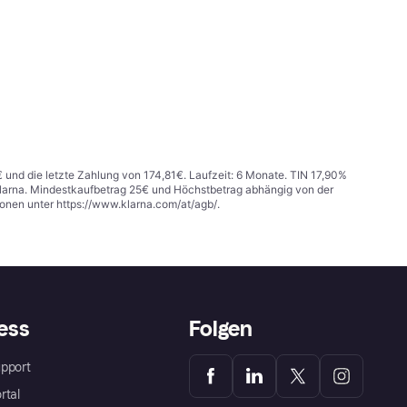
€ und die letzte Zahlung von 174,81€. Laufzeit: 6 Monate. TIN 17,90%
 Klarna. Mindestkaufbetrag 25€ und Höchstbetrag abhängig von der
ionen unter
https://www.klarna.com/at/agb/
.
ess
Folgen
pport
rtal