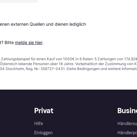
en externen Quellen und dienen lediglich 
? Bitte 
melde sie hier
.
n. Zahlungsbeispiel für einen Kauf von 1000€ in 6 Raten: 5 Zahlungen von 174,82
in Österreich lebende Personen über 18 Jahre. Vorbehaltlich der Zustimmung von
1 34 Stockholm, Reg. Nr.: 556737-0431. Siehe Bedingungen und weitere Informat
Privat
Busin
Hilfe
Händlersu
Einloggen
Händlerpo