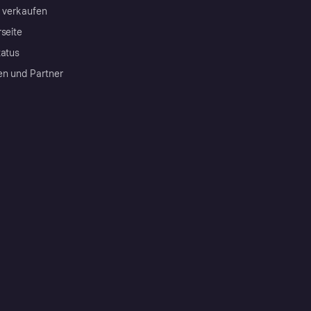
a verkaufen
rseite
tatus
en und Partner