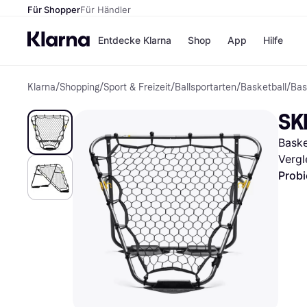
Für Shopper
Für Händler
Entdecke Klarna
Shop
App
Hilfe
Klarna
/
Shopping
/
Sport & Freizeit
/
Ballsportarten
/
Basketball
/
Bas
Zahlungsmethoden
Shops
Zahlungsmethoden
MediaM
SK
Sofort bezahlen
H&M
Bezahle in 3
Temu
Baske
Teilzahlungen
Kauflan
Bezahle in bis zu 30
Samsu
Vergl
Tagen
Probi
Ratenzahlung
Alle Shops