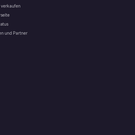
a verkaufen
rseite
tatus
en und Partner