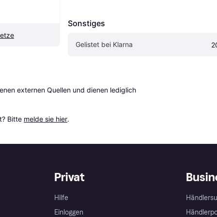
Sonstiges
netze
Gelistet bei Klarna
2
en externen Quellen und dienen lediglich 
? Bitte 
melde sie hier
.
Privat
Busin
Hilfe
Händlersu
Einloggen
Händlerpo