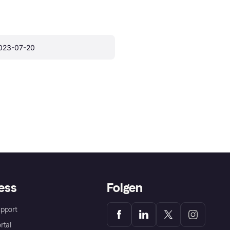
023-07-20
ess
Folgen
pport
rtal