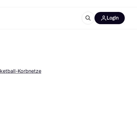
Login
Weitere Informationen
sstattung
M
Was ist Klarna?
ketball-Korbnetze
tegorien