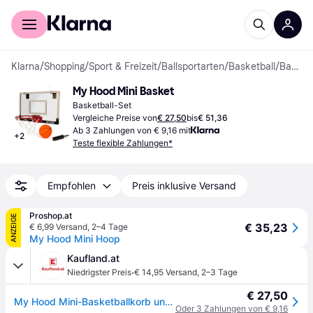
Für Shopper
Für Händler
Klarna
/
Shopping
/
Sport & Freizeit
/
Ballsportarten
/
Basketball
/
Basketball-Sets
My Hood Mini Basket
Basketball-Set
Vergleiche Preise von
€ 27,50
bis
€ 51,36
Ab 3 Zahlungen von € 9,16 mit
+
2
Teste flexible Zahlungen*
Empfohlen
Preis inklusive Versand
Proshop.at
ANZEIGE
€ 35,23
€ 6,99 Versand
,
2–4 Tage
My Hood Mini Hoop
Kaufland.at
·
Niedrigster Preis
€ 14,95 Versand
,
2–3 Tage
€ 27,50
My Hood Mini-Basketballkorb und Ballset 304000
Oder 3 Zahlungen von € 9,16