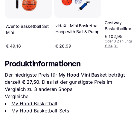
Costway
vidaXL Mini Basketball
Avento Basketball Set
Basketballkorb
Hoop with Ball & Pump
Mini
Basketballstän
€ 102,95
Basketball Au
Oder 3 Zahlunge
€ 49,18
€ 28,99
€ 34,31
Produktinformationen
Der niedrigste Preis für 
My Hood Mini Basket
 beträgt 
derzeit 
€ 27,50
. Dies ist der günstigste Preis im 
Vergleich zu 
3
 anderen Shops.
Vergleiche:
My Hood Basketball
My Hood Basketball-Sets