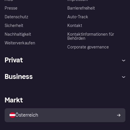
Presse
Barrierefreiheit
Datenschutz
Auto-Track
Sicherheit
Kontakt
Nachhaltigkeit
Kontaktinformationen für
Behörden
Weiterverkaufen
Corporate governance
Privat
Hilfe
Käuferschutzrichtlinien
Business
Einloggen
Beschwerden
Händlersupport
Entwicklerseite
Klarna App
Datenschutzeinstellungen
Händlerportal
Betriebsstatus
Markt
Shops entdecken
Dein Widerrufsrecht
Mit Klarna verkaufen
Plattformen und Partner
Österreich