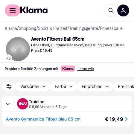
Für Shopper
Für Händler
Klarna
/
Shopping
/
Sport & Freizeit
/
Trainingsgeräte
/
Fitnessbälle
Avento Fitness Ball 65cm
Fitnessball, Durchmesser 65cm, Belastung (max) 100 kg
Preis
€ 19,49
+
3
Probiere flexible Zahlungen mit
Lerne wie
Versionen
Farbe
Empfohlen
Preis in
TrainInn
€ 6,99 Versand
,
8 Tage
€ 19,49
Avento Gymnastics Fitball Blau 65 cm