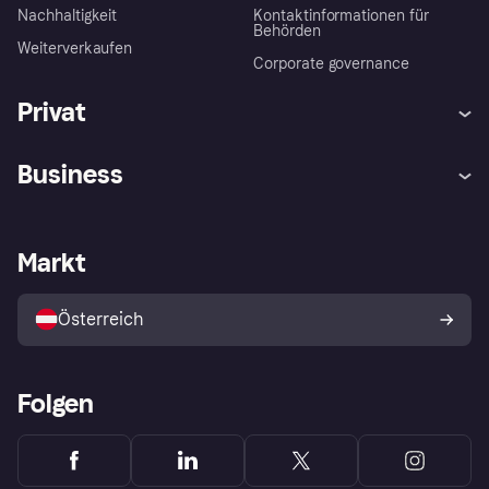
Nachhaltigkeit
Kontaktinformationen für
Behörden
Weiterverkaufen
Corporate governance
Privat
Hilfe
Käuferschutzrichtlinien
Business
Einloggen
Beschwerden
Händlersupport
Entwicklerseite
Klarna App
Datenschutzeinstellungen
Händlerportal
Betriebsstatus
Markt
Shops entdecken
Dein Widerrufsrecht
Mit Klarna verkaufen
Plattformen und Partner
Österreich
Folgen