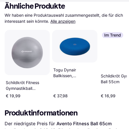
Ähnliche Produkte
Wir haben eine Produktauswahl zusammengestellt, die für dich 
interessant sein könnte.
Alle anzeigen
Im Trend
Togu Dynair
Ballkissen,
Schildkröt Gym
Durchmesser 33 cm,
Ball 55cm
Schildkröt Fitness
Gewicht 850 g, blau
Gymnastikball
Medicine Ball 65cm
€ 19,99
€ 37,98
€ 16,99
Produktinformationen
Der niedrigste Preis für 
Avento Fitness Ball 65cm