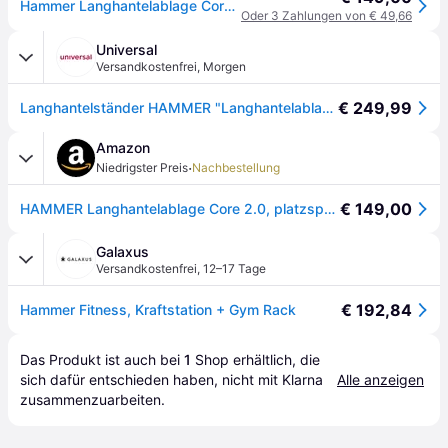
Hammer Langhantelablage Core 2.0
Oder 3 Zahlungen von € 49,66
Universal
Versandkostenfrei
,
Morgen
€ 249,99
Langhantelständer HAMMER "Langhantelablage CORE 2.0", schwarz, Hantelstationen, KinderB:77cm H:117cm L:68cm, Langhantelständer, B:77cm H:117cm L:68cm
Amazon
·
Niedrigster Preis
Nachbestellung
€ 149,00
HAMMER Langhantelablage Core 2.0, platzsparende Trainingsstation, flexible Verstellung, 2 Hantelscheiben-Halterungen, Gewichtsbelastung 120 kg, 68 x 77 x 117 cm
Galaxus
Versandkostenfrei
,
12–17 Tage
€ 192,84
Hammer Fitness, Kraftstation + Gym Rack
Das Produkt ist auch bei 
1
Shop
 erhältlich, die 
sich dafür entschieden haben, nicht mit Klarna 
Alle anzeigen
zusammenzuarbeiten.