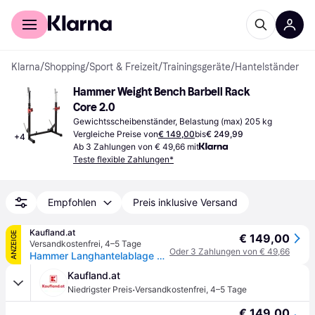
Für Shopper
Für Händler
Klarna
/
Shopping
/
Sport & Freizeit
/
Trainingsgeräte
/
Hantelständer
Hammer Weight Bench Barbell Rack 
Core 2.0
Gewichtsscheibenständer, Belastung (max) 205 kg
Vergleiche Preise von
€ 149,00
bis
€ 249,99
+
4
Ab 3 Zahlungen von € 49,66 mit
Teste flexible Zahlungen*
Empfohlen
Preis inklusive Versand
Kaufland.at
ANZEIGE
€ 149,00
Versandkostenfrei
,
4–5 Tage
Oder 3 Zahlungen von € 49,66
Hammer Langhantelablage Core 2.0
Kaufland.at
·
Niedrigster Preis
Versandkostenfrei
,
4–5 Tage
€ 149,00