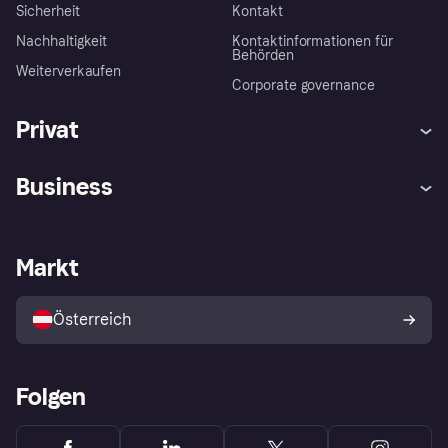
Sicherheit
Kontakt
Nachhaltigkeit
Kontaktinformationen für
Behörden
Weiterverkaufen
Corporate governance
Privat
Hilfe
Käuferschutzrichtlinien
Business
Einloggen
Beschwerden
Händlersupport
Entwicklerseite
Klarna App
Datenschutzeinstellungen
Händlerportal
Betriebsstatus
Markt
Shops entdecken
Dein Widerrufsrecht
Mit Klarna verkaufen
Plattformen und Partner
Österreich
Folgen