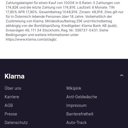
Zahlungsbeispiel für einen Kauf von 1000€ in 6 Raten: 5 Zahlungen von
174,82€ und die letzte Zahlung von 174,81€. Laufzeit: 6 Monate. TIN
17,90% APR 17,90%. Gesamtbetrag 1048,91€. Zinsen: 48,91€. Dies gilt nur
für in Österreich lebende Personen über 18 Jahre. Vorbehaltlich der
Zustimmung von Klarna. Mindestkaufbetrag 25€ und Höchstbetrag
abhängig von der Bonitätsprüfung. Kreditgeber: Klarna Bank AB (publ),
Sveavägen 46, 111 34 Stockholm, Reg. Nr.: 556737-0431. Siehe
Bedingungen und weitere Informationen unter
https://www.klarna.com/at/agb/
.
Klarna
Über uns
Wikipink
Karriere
Anti-Geldwäsche
AGB
Impressum
Presse
Barrierefreiheit
Datenschutz
Auto-Track