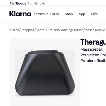
Für Shopper
Für Händler
Entdecke Klarna
Shop
App
Hilfe
Klarna
/
Shopping
/
Sport & Freizeit
/
Trainingsgeräte
/
Massagebälle
Zahlungsmethoden
Shops
Zahlungsmethoden
MediaM
Therag
Sofort bezahlen
H&M
Bezahle in 3 Teilzahlunge
Temu
Massageball
Bezahle in bis zu 30 Tage
Kauflan
Ratenzahlung
Samsu
Vergleiche Pr
Probiere flexi
Alle Shops