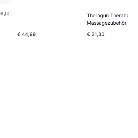
sage
Theragun Therabody,
Massagezubehör, Lar
Ball
€ 44,99
€ 21,30