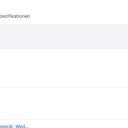
pezifikationen
Therabody Massageaufsätze für Vibrationsmassagegerät, Wedge