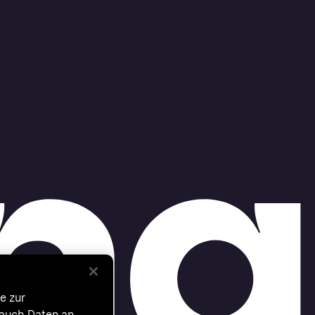
e zur
 auch Daten an