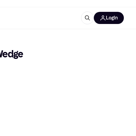
Login
Weitere Informationen
sstattung
M
Was ist Klarna?
Wedge
tegorien