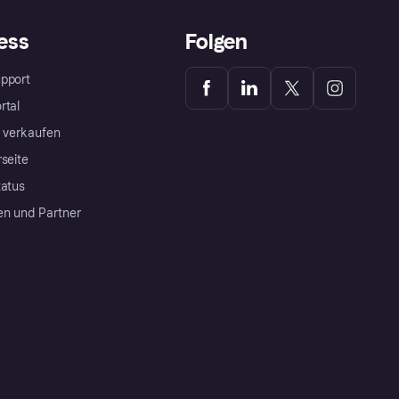
ess
Folgen
pport
rtal
a verkaufen
rseite
tatus
en und Partner