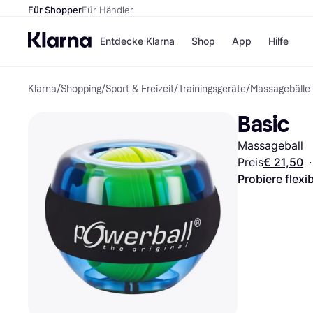
Für Shopper
Für Händler
Entdecke Klarna
Shop
App
Hilfe
Klarna
/
Shopping
/
Sport & Freizeit
/
Trainingsgeräte
/
Massagebälle
Zahlungsmethoden
Shops
Zahlungsmethoden
MediaM
Basic
Sofort bezahlen
H&M
Bezahle in 3
Temu
Massageball
Teilzahlungen
Kauflan
Bezahle in bis zu 30
Samsu
Preis
€ 21,50
·
Tagen
Probiere flexi
Ratenzahlung
Alle Shops