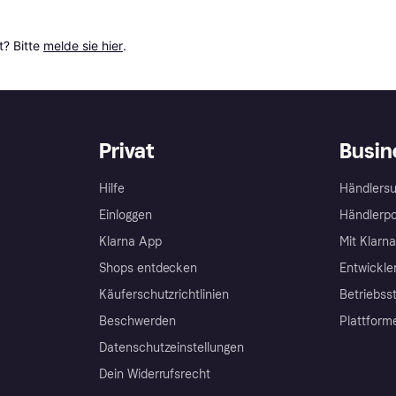
? Bitte 
melde sie hier
.
Privat
Busin
Hilfe
Händlersu
Einloggen
Händlerpo
Klarna App
Mit Klarn
Shops entdecken
Entwickle
Käuferschutzrichtlinien
Betriebss
Beschwerden
Plattform
Datenschutzeinstellungen
Dein Widerrufsrecht