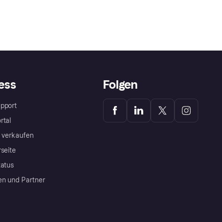
ess
Folgen
pport
rtal
a verkaufen
rseite
tatus
en und Partner