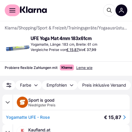
Für Shopper
Für Händler
Klarna
/
Shopping
/
Sport & Freizeit
/
Trainingsgeräte
/
Yogaausrüstung
UFE Yoga Mat 4mm 183x61cm
Yogamatte, Länge: 183 cm, Breite: 61 cm
Vergleiche Preise von
€ 15,87
bis
€ 37,99
Probiere flexible Zahlungen mit
Lerne wie
Farbe
Empfohlen
Preis inklusive Versand
Sport is good
Niedrigster Preis
€ 15,87
Yogamatte UFE - Rose
Kaufland.at