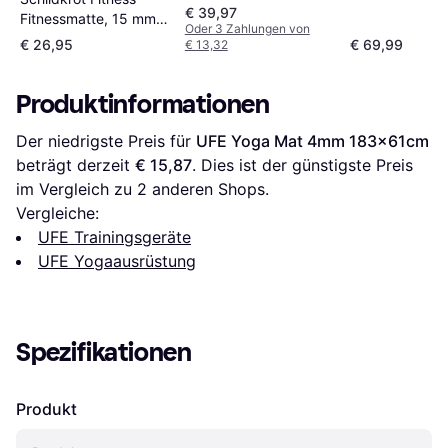
€ 39,97
Fitnessmatte, 15 mm,
Oder 3 Zahlungen von
schwarz aus starkem,
€ 26,95
€ 69,99
€ 13,32
rutschfestem
Syntetikkautschuk
Produktinformationen
Der niedrigste Preis für 
UFE Yoga Mat 4mm 183x61cm
beträgt derzeit 
€ 15,87
. Dies ist der günstigste Preis 
im Vergleich zu 
2
 anderen Shops.
Vergleiche:
UFE Trainingsgeräte
UFE Yogaausrüstung
Spezifikationen
Produkt