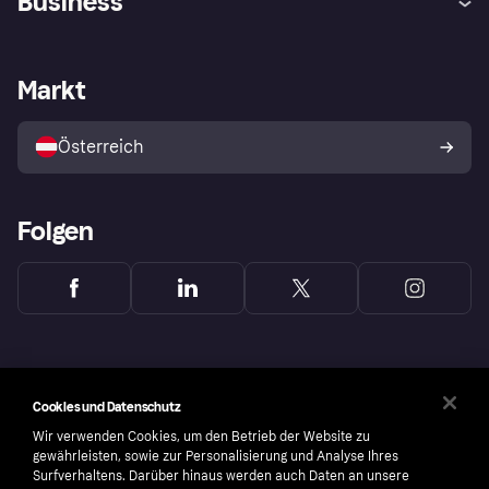
Business
Einloggen
Beschwerden
Händlersupport
Entwicklerseite
Klarna App
Datenschutzeinstellungen
Händlerportal
Betriebsstatus
Markt
Shops entdecken
Dein Widerrufsrecht
Mit Klarna verkaufen
Plattformen und Partner
Österreich
Folgen
Cookies und Datenschutz
Wir verwenden Cookies, um den Betrieb der Website zu
gewährleisten, sowie zur Personalisierung und Analyse Ihres
Surfverhaltens. Darüber hinaus werden auch Daten an unsere