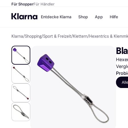
Für Shopper
Für Händler
Entdecke Klarna
Shop
App
Hilfe
Klarna
/
Shopping
/
Sport & Freizeit
/
Klettern
/
Hexentrics & Klemmk
Zahlungsmethoden
Shops
Zahlungsmethoden
MediaM
Bl
Sofort bezahlen
H&M
Bezahle in 3 Teilzahlunge
Temu
Hexen
Bezahle in bis zu 30 Tage
Kauflan
Ratenzahlung
Samsu
Vergl
Probi
All
Alle Shops