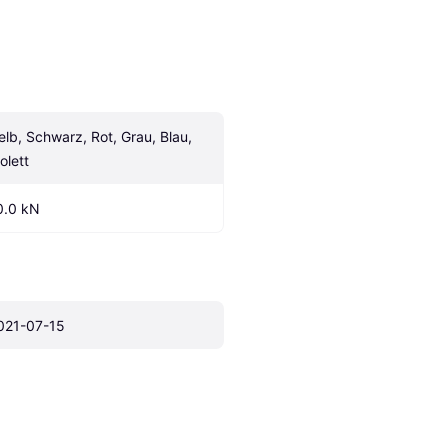
elb, Schwarz, Rot, Grau, Blau, 
olett
0.0 kN
021-07-15