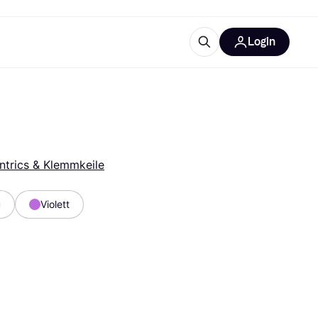
Login
Weitere Informationen
sstattung
M
Was ist Klarna?
ntrics & Klemmkeile
u
Violett
tegorien