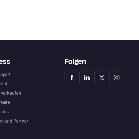
ess
Folgen
pport
rtal
a verkaufen
rseite
tatus
en und Partner