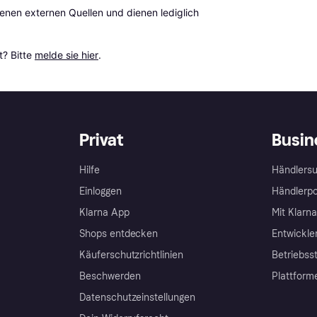
en externen Quellen und dienen lediglich 
? Bitte 
melde sie hier
.
Privat
Busin
Hilfe
Händlersu
Einloggen
Händlerpo
Klarna App
Mit Klarn
Shops entdecken
Entwickle
Käuferschutzrichtlinien
Betriebss
Beschwerden
Plattform
Datenschutzeinstellungen