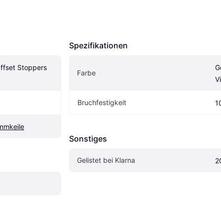
Spezifikationen
fset Stoppers 
G
Farbe
Vi
Bruchfestigkeit
1
mmkeile
Sonstiges
Gelistet bei Klarna
2