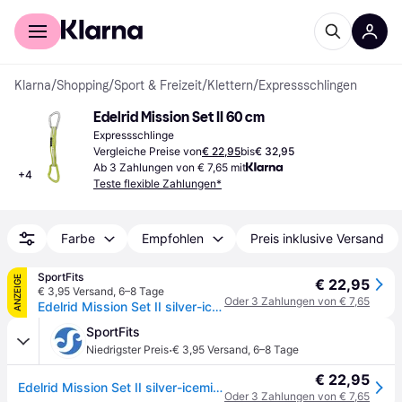
Für Shopper
Für Händler
Klarna
/
Shopping
/
Sport & Freizeit
/
Klettern
/
Expressschlingen
Edelrid Mission Set II 60 cm
Expressschlinge
Vergleiche Preise von
€ 22,95
bis
€ 32,95
Ab 3 Zahlungen von € 7,65 mit
+
4
Teste flexible Zahlungen*
Farbe
Empfohlen
Preis inklusive Versand
SportFits
ANZEIGE
€ 22,95
€ 3,95 Versand
,
6–8 Tage
Oder 3 Zahlungen von € 7,65
Edelrid Mission Set II silver-icemint (524) 14 CM
SportFits
·
Niedrigster Preis
€ 3,95 Versand
,
6–8 Tage
€ 22,95
Edelrid Mission Set II silver-icemint (524) 14 CM
Oder 3 Zahlungen von € 7,65