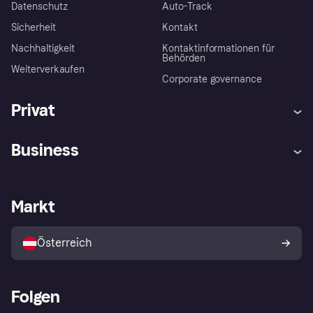
Datenschutz
Auto-Track
Sicherheit
Kontakt
Nachhaltigkeit
Kontaktinformationen für
Behörden
Weiterverkaufen
Corporate governance
Privat
Hilfe
Käuferschutzrichtlinien
Business
Einloggen
Beschwerden
Händlersupport
Entwicklerseite
Klarna App
Datenschutzeinstellungen
Händlerportal
Betriebsstatus
Markt
Shops entdecken
Dein Widerrufsrecht
Mit Klarna verkaufen
Plattformen und Partner
Österreich
Folgen