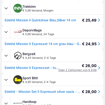
Trekkinn
€ 5,99 Versand
,
Morgen
€ 25,49
Edelrid Mission Ii Quickdraw Blau,Silber 14 cm
Deporvillage
€ 5,99 Versand
,
24 Tage
€ 24,95
Edelrid Mission II Expresset 14 cm grau blau - Grey
Bergzeit
€ 4,45 Versand
,
2–4 Tage
€ 26,00
Edelrid Mission II Expressset - tuerkis - 14CM
Oder 3 Zahlungen von € 8,66
Sport Bittl
€ 4,95 Versand
,
2–4 Tage
€ 28,00
Edelrid - Mission Set II Expresset silver oasis - grün - 60 cm
Hardloop