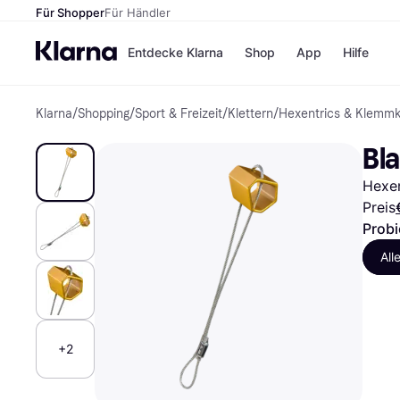
Für Shopper
Für Händler
Entdecke Klarna
Shop
App
Hilfe
Klarna
/
Shopping
/
Sport & Freizeit
/
Klettern
/
Hexentrics & Klemmk
Zahlungsmethoden
Shops
Zahlungsmethoden
MediaM
Bl
Sofort bezahlen
H&M
Bezahle in 3
Temu
Hexen
Teilzahlungen
Kauflan
Bezahle in bis zu 30
Samsu
Preis
Tagen
Probi
Ratenzahlung
All
Alle Shops
+2