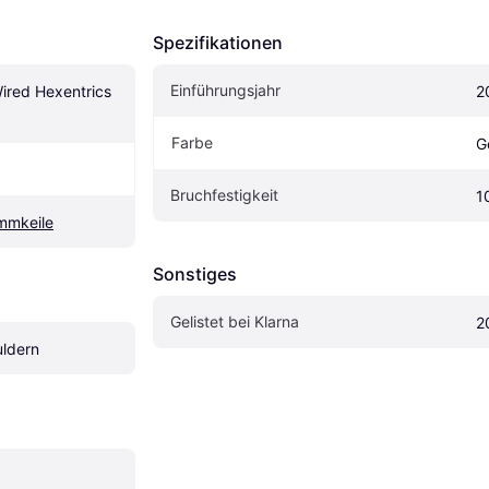
Spezifikationen
Einführungsjahr
red Hexentrics 
2
Farbe
G
Bruchfestigkeit
1
mmkeile
Sonstiges
Gelistet bei Klarna
2
uldern