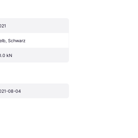
021
elb, Schwarz
0.0 kN
021-08-04