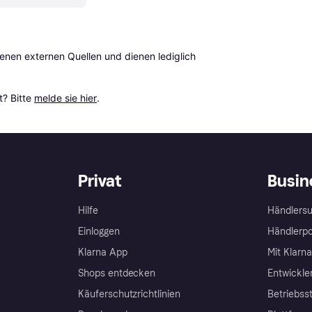
en externen Quellen und dienen lediglich 
? Bitte 
melde sie hier
.
Privat
Busin
Hilfe
Händlersu
Einloggen
Händlerpo
Klarna App
Mit Klarn
Shops entdecken
Entwickle
Käuferschutzrichtlinien
Betriebss