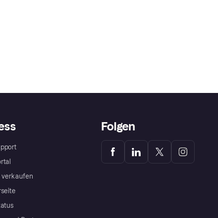
ess
Folgen
pport
rtal
a verkaufen
rseite
tatus