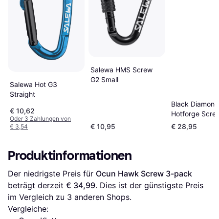
Salewa HMS Screw
G2 Small
Salewa Hot G3
Straight
Black Diamond
€ 10,62
Hotforge Scre
Oder 3 Zahlungen von
3-pack
€ 10,95
€ 28,95
€ 3,54
Produktinformationen
Der niedrigste Preis für 
Ocun Hawk Screw 3-pack
beträgt derzeit 
€ 34,99
. Dies ist der günstigste Preis 
im Vergleich zu 
3
 anderen Shops.
Vergleiche: