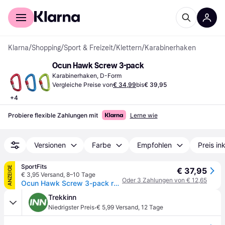
Für Shopper
Für Händler
Klarna
/
Shopping
/
Sport & Freizeit
/
Klettern
/
Karabinerhaken
Ocun Hawk Screw 3-pack
Karabinerhaken, D-Form
Vergleiche Preise von
€ 34,99
bis
€ 39,95
+
4
Probiere flexible Zahlungen mit
Lerne wie
Versionen
Farbe
Empfohlen
Preis in
SportFits
ANZEIGE
€ 37,95
€ 3,95 Versand
,
8–10 Tage
Oder 3 Zahlungen von € 12,65
Ocun Hawk Screw 3-pack red, blue, green
Trekkinn
·
Niedrigster Preis
€ 5,99 Versand
,
12 Tage