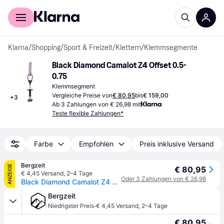
Für Shopper
Für Händler
Klarna
/
Shopping
/
Sport & Freizeit
/
Klettern
/
Klemmsegmente
Black Diamond Camalot Z4 Offset 0.5-
0.75
Klemmsegment
Vergleiche Preise von
€ 80,95
bis
€ 159,00
+
3
Ab 3 Zahlungen von € 26,98 mit
Teste flexible Zahlungen*
Farbe
Empfohlen
Preis inklusive Versand
Bergzeit
ANZEIGE
€ 80,95
€ 4,45 Versand
,
2–4 Tage
Oder 3 Zahlungen von € 26,98
Black Diamond Camalot Z4 Offset - lila - .5-.75-purple/green
Bergzeit
·
Niedrigster Preis
€ 4,45 Versand
,
2–4 Tage
€ 80,95