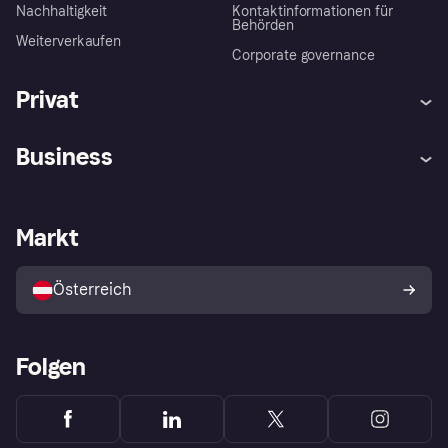
Nachhaltigkeit
Kontaktinformationen für
Behörden
Weiterverkaufen
Corporate governance
Privat
Hilfe
Käuferschutzrichtlinien
Business
Einloggen
Beschwerden
Händlersupport
Entwicklerseite
Klarna App
Datenschutzeinstellungen
Händlerportal
Betriebsstatus
Markt
Shops entdecken
Dein Widerrufsrecht
Mit Klarna verkaufen
Plattformen und Partner
Österreich
Folgen