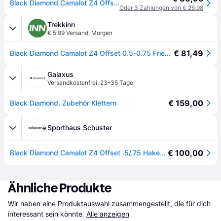
Black Diamond Camalot Z4 Offset - lila - .5-.75-purple/green
Oder 3 Zahlungen von € 26,98
Trekkinn
€ 5,99 Versand
,
Morgen
€ 81,49
Black Diamond Camalot Z4 Offset 0.5-0.75 Friend Lila
Galaxus
Versandkostenfrei
,
23–35 Tage
€ 159,00
Black Diamond, Zubehör Klettern
Sporthaus Schuster
€ 100,00
Black Diamond Camalot Z4 Offset .5/.75 Haken Größe) Abseilgeräte
Ähnliche Produkte
Wir haben eine Produktauswahl zusammengestellt, die für dich 
interessant sein könnte.
Alle anzeigen