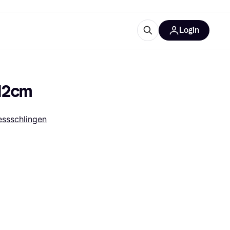
Login
Weitere Informationen
sstattung
M
Was ist Klarna?
 12cm
essschlingen
tegorien