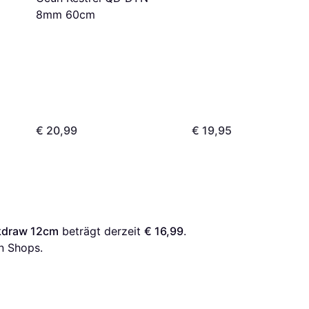
8mm 60cm
€ 20,99
€ 19,95
ckdraw 12cm
 beträgt derzeit 
€ 16,99
. 
n Shops.