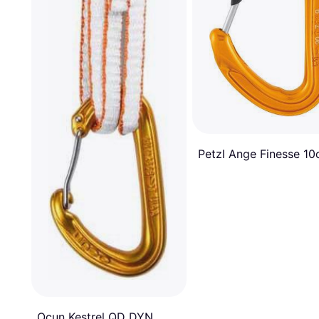
Petzl Ange Finesse 1
Ocun Kestrel QD DYN