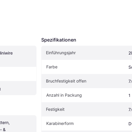
Spezifikationen
Einführungsjahr
niwire 
2
Farbe
S
Bruchfestigkeit offen
7
n
Anzahl in Packung
1
Festigkeit
7
tern, 
Karabinerform
D
- & 