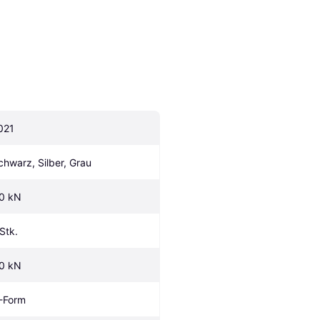
021
chwarz, Silber, Grau
.0 kN
 Stk.
.0 kN
-Form