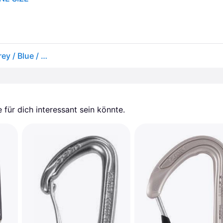
Black Diamond Miniwire Quickdraw - Express-Set Grey / Blue / White 12 cm
für dich interessant sein könnte.