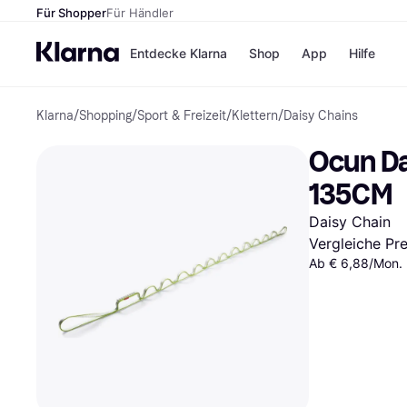
Für Shopper
Für Händler
Entdecke Klarna
Shop
App
Hilfe
Klarna
/
Shopping
/
Sport & Freizeit
/
Klettern
/
Daisy Chains
Zahlungsmethoden
Shops
Zahlungsmethoden
MediaM
Ocun Da
Sofort bezahlen
H&M
Bezahle in 3
Temu
135CM
Teilzahlungen
Kauflan
Bezahle in bis zu 30
Samsu
Daisy Chain
Tagen
Vergleiche Pr
Ratenzahlung
Ab € 6,88/Mon. 
Alle Shops