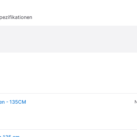
pezifikationen
uen - 135CM
N