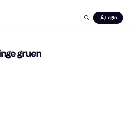
Login
Weitere Informationen
sstattung
M
Was ist Klarna?
nge gruen 
tegorien