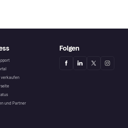
ess
Folgen
pport
rtal
a verkaufen
rseite
tatus
en und Partner