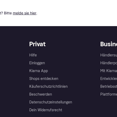
? Bitte 
melde sie hier
.
Privat
Busin
Hilfe
Händlersu
Einloggen
Händlerpo
Klarna App
Mit Klarn
Shops entdecken
Entwickle
Käuferschutzrichtlinien
Betriebss
Beschwerden
Plattform
Datenschutzeinstellungen
Dein Widerrufsrecht