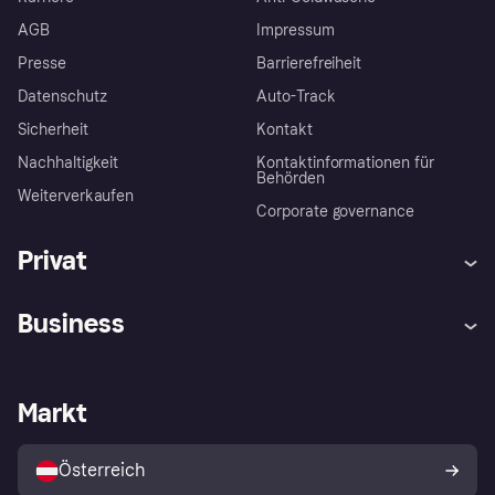
AGB
Impressum
Presse
Barrierefreiheit
Datenschutz
Auto-Track
Sicherheit
Kontakt
Nachhaltigkeit
Kontaktinformationen für
Behörden
Weiterverkaufen
Corporate governance
Privat
Hilfe
Käuferschutzrichtlinien
Business
Einloggen
Beschwerden
Händlersupport
Entwicklerseite
Klarna App
Datenschutzeinstellungen
Händlerportal
Betriebsstatus
Markt
Shops entdecken
Dein Widerrufsrecht
Mit Klarna verkaufen
Plattformen und Partner
Österreich