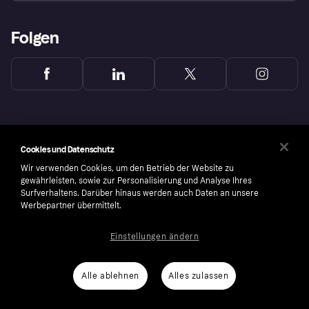
Folgen
Cookies und Datenschutz
Wir verwenden Cookies, um den Betrieb der Website zu
gewährleisten, sowie zur Personalisierung und Analyse Ihres
Surfverhaltens. Darüber hinaus werden auch Daten an unsere
Werbepartner übermittelt.
Einstellungen ändern
Copyright © 2005-2026 Klarna Bank AB (publ). Headquarters: Stockholm, Sweden. All
rights reserved. Klarna Bank AB (publ). Sveavägen 46, 111 34 Stockholm. Organization
number: 556737-0431
Alle ablehnen
Alles zulassen
Cookies
Klarna.com