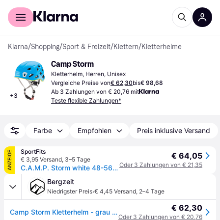
Für Shopper
Für Händler
Klarna
/
Shopping
/
Sport & Freizeit
/
Klettern
/
Kletterhelme
Camp Storm
Kletterhelm, Herren, Unisex
Vergleiche Preise von
€ 62,30
bis
€ 98,68
Ab 3 Zahlungen von € 20,76 mit
+
3
Teste flexible Zahlungen*
Farbe
Empfohlen
Preis inklusive Versand
SportFits
ANZEIGE
€ 64,05
€ 3,95 Versand
,
3–5 Tage
Oder 3 Zahlungen von € 21,35
C.A.M.P. Storm white 48-56 cm
Bergzeit
·
Niedrigster Preis
€ 4,45 Versand
,
2–4 Tage
€ 62,30
Camp Storm Kletterhelm - grau - 48-56CM
Oder 3 Zahlungen von € 20,76