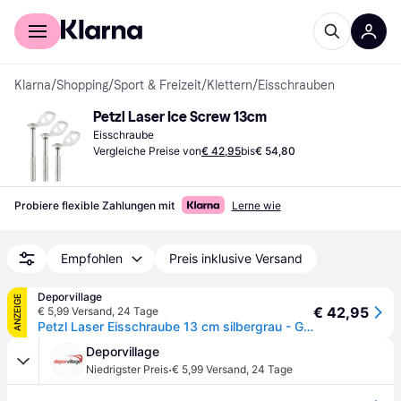
Für Shopper
Für Händler
Klarna
/
Shopping
/
Sport & Freizeit
/
Klettern
/
Eisschrauben
Petzl Laser Ice Screw 13cm
Eisschraube
Vergleiche Preise von
€ 42,95
bis
€ 54,80
Probiere flexible Zahlungen mit
Lerne wie
Empfohlen
Preis inklusive Versand
Deporvillage
ANZEIGE
€ 42,95
€ 5,99 Versand
,
24 Tage
Petzl Laser Eisschraube 13 cm silbergrau - Grey
Deporvillage
·
Niedrigster Preis
€ 5,99 Versand
,
24 Tage