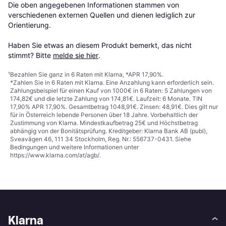
Die oben angegebenen Informationen stammen von 
verschiedenen externen Quellen und dienen lediglich zur 
Orientierung.

Haben Sie etwas an diesem Produkt bemerkt, das nicht 
stimmt? Bitte 
melde sie hier
.
¹
Bezahlen Sie ganz in 6 Raten mit Klarna, *APR 17,90%.
*Zahlen Sie in 6 Raten mit Klarna. Eine Anzahlung kann erforderlich sein.
Zahlungsbeispiel für einen Kauf von 1000€ in 6 Raten: 5 Zahlungen von
174,82€ und die letzte Zahlung von 174,81€. Laufzeit: 6 Monate. TIN
17,90% APR 17,90%. Gesamtbetrag 1048,91€. Zinsen: 48,91€. Dies gilt nur
für in Österreich lebende Personen über 18 Jahre. Vorbehaltlich der
Zustimmung von Klarna. Mindestkaufbetrag 25€ und Höchstbetrag
abhängig von der Bonitätsprüfung. Kreditgeber: Klarna Bank AB (publ),
Sveavägen 46, 111 34 Stockholm, Reg. Nr.: 556737-0431. Siehe
Bedingungen und weitere Informationen unter
https://www.klarna.com/at/agb/
.
Klarna