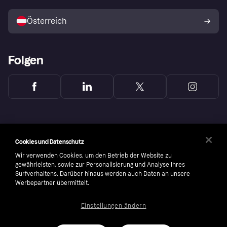
Mit Klarna verkaufen
Plattformen und Partner
Österreich
Folgen
Cookies und Datenschutz
Wir verwenden Cookies, um den Betrieb der Website zu
gewährleisten, sowie zur Personalisierung und Analyse Ihres
Surfverhaltens. Darüber hinaus werden auch Daten an unsere
Werbepartner übermittelt.
Einstellungen ändern
Copyright © 2005-2026 Klarna Bank AB (publ). Headquarters: Stockholm, Sweden. All
rights reserved. Klarna Bank AB (publ). Sveavägen 46, 111 34 Stockholm. Organization
number: 556737-0431