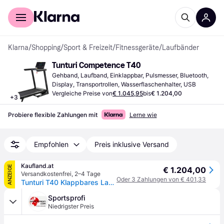
Für Shopper
Für Händler
Klarna
/
Shopping
/
Sport & Freizeit
/
Fitnessgeräte
/
Laufbänder
Tunturi Competence T40
Gehband, Laufband, Einklappbar, Pulsmesser, Bluetooth, 
Display, Transportrollen, Wasserflaschenhalter, USB
Vergleiche Preise von
€ 1.045,95
bis
€ 1.204,00
+
3
Probiere flexible Zahlungen mit
Lerne wie
Empfohlen
Preis inklusive Versand
Kaufland.at
ANZEIGE
€ 1.204,00
Versandkostenfrei
,
2–4 Tage
Oder 3 Zahlungen von € 401,33
Tunturi T40 Klappbares Laufband für Zuhause/Büro - Laufband mit Bluetooth - 44 Trainingsprogramme - 12 Neigungsoptionen - 1 - 16,0 km/h
Sportsprofi
Niedrigster Preis