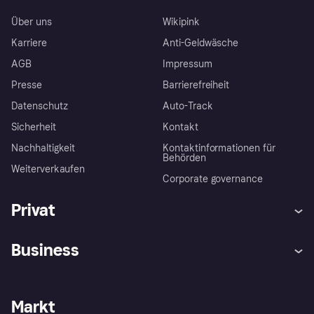
Über uns
Wikipink
Karriere
Anti-Geldwäsche
AGB
Impressum
Presse
Barrierefreiheit
Datenschutz
Auto-Track
Sicherheit
Kontakt
Nachhaltigkeit
Kontaktinformationen für
Behörden
Weiterverkaufen
Corporate governance
Privat
Hilfe
Käuferschutzrichtlinien
Business
Einloggen
Beschwerden
Händlersupport
Entwicklerseite
Klarna App
Datenschutzeinstellungen
Händlerportal
Betriebsstatus
Markt
Shops entdecken
Dein Widerrufsrecht