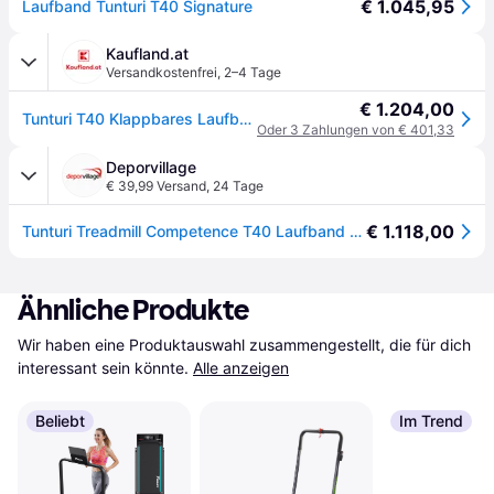
€ 1.045,95
Laufband Tunturi T40 Signature
Kaufland.at
Versandkostenfrei
,
2–4 Tage
€ 1.204,00
Tunturi T40 Klappbares Laufband für Zuhause/Büro - Laufband mit Bluetooth - 44 Trainingsprogramme - 12 Neigungsoptionen - 1 - 16,0 km/h
Oder 3 Zahlungen von € 401,33
Deporvillage
€ 39,99 Versand
,
24 Tage
€ 1.118,00
Tunturi Treadmill Competence T40 Laufband - Black
Ähnliche Produkte
Wir haben eine Produktauswahl zusammengestellt, die für dich 
interessant sein könnte.
Alle anzeigen
Beliebt
Im Trend