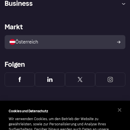
Business
Einloggen
Beschwerden
Händlersupport
Entwicklerseite
Klarna App
Datenschutzeinstellungen
Händlerportal
Betriebsstatus
Markt
Shops entdecken
Dein Widerrufsrecht
Mit Klarna verkaufen
Plattformen und Partner
Österreich
Folgen
Cookies und Datenschutz
Wir verwenden Cookies, um den Betrieb der Website zu
gewährleisten, sowie zur Personalisierung und Analyse Ihres
Surfverhaltens. Darüber hinaus werden auch Daten an unsere