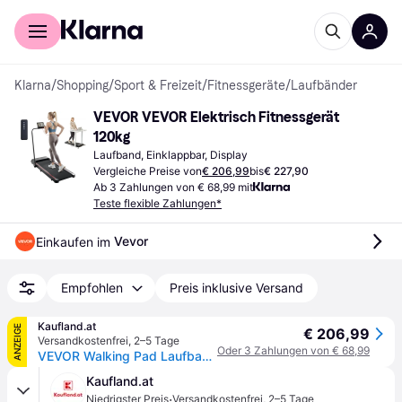
Für Shopper
Für Händler
Klarna
/
Shopping
/
Sport & Freizeit
/
Fitnessgeräte
/
Laufbänder
VEVOR VEVOR Elektrisch Fitnessgerät 
120kg
Laufband, Einklappbar, Display
Vergleiche Preise von
€ 206,99
bis
€ 227,90
Ab 3 Zahlungen von € 68,99 mit
Teste flexible Zahlungen*
Vevor
Einkaufen im 
Empfohlen
Preis inklusive Versand
Kaufland.at
ANZEIGE
€ 206,99
Versandkostenfrei
,
2–5 Tage
Oder 3 Zahlungen von € 68,99
VEVOR Walking Pad Laufband unter den Schreibtisch, Laufband zum Arbeiten, klappbares Laufband mit 120 kg Tragkraft, tragbares 2 in 1 Pad mit 2,5 PS, Griffstange Fernbedienung LED-Anzeige 1-12 km/h
Kaufland.at
·
Niedrigster Preis
Versandkostenfrei
,
2–5 Tage