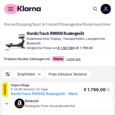
Für Shopper
Für Händler
Klarna
/
Shopping
/
Sport & Freizeit
/
Fitnessgeräte
/
Rudermaschinen
NordicTrack RW900 Rudergerät
Rudermaschine, Display, Transportrollen, Lautsprecher, 
Bluetooth
Vergleiche Preise von
€ 1.567,56
bis
€ 1.799,00
+
1
Probiere flexible Zahlungen mit
Lerne wie
Empfohlen
Preis inklusive Versand
Deporvillage
ANZEIGE
€ 1.799,00
€ 34,99 Versand
,
24 Tage
NordicTrack RW900 Rudergerät - Black
Amazon
·
Niedrigster Preis
Versandkostenfrei