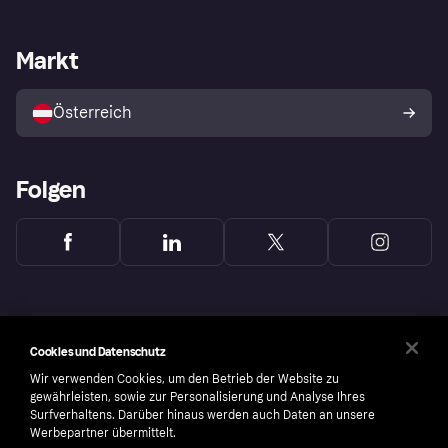
Händlersupport
Entwicklerseite
Klarna App
Datenschutzeinstellungen
Händlerportal
Betriebsstatus
Markt
Shops entdecken
Dein Widerrufsrecht
Mit Klarna verkaufen
Plattformen und Partner
Österreich
Folgen
Cookies und Datenschutz
Wir verwenden Cookies, um den Betrieb der Website zu
gewährleisten, sowie zur Personalisierung und Analyse Ihres
Surfverhaltens. Darüber hinaus werden auch Daten an unsere
Werbepartner übermittelt.