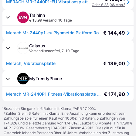
MERACH MR-2440P1-EU Vibrationsplatte (pink)
Oder € 23,08/Mon.
¹
TrainInn
€ 13,99 Versand
,
10 Tage
€ 144,49
Merach Mr-2440p1-eu Plyometric Platform Rosa
Galaxus
Versandkostenfrei
,
7–10 Tage
€ 139,00
Merach, Vibrationsplatte
MyTrendyPhone
€ 174,90
Merach MR-2440P1 Fitness-Vibrationsplatte mit Bluetooth-Lautsprecher - Pink
¹
Bezahlen Sie ganz in 6 Raten mit Klarna, *APR 17,90%.
*Zahlen Sie in 6 Raten mit Klarna. Eine Anzahlung kann erforderlich sein.
Zahlungsbeispiel für einen Kauf von 1000€ in 6 Raten: 5 Zahlungen von
174,82€ und die letzte Zahlung von 174,81€. Laufzeit: 6 Monate. TIN 17,90%
APR 17,90%. Gesamtbetrag 1048,91€. Zinsen: 48,91€. Dies gilt nur für in
Österreich lebende Personen über 18 Jahre. Vorbehaltlich der Zustimmung