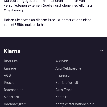
Die oben angegebenen Informationen stammen von 
verschiedenen externen Quellen und dienen lediglich zur 
Orientierung.

Haben Sie etwas an diesem Produkt bemerkt, das nicht 
stimmt? Bitte 
melde sie hier
.
Klarna
Über uns
Wikipink
Karriere
Anti-Geldwäsche
AGB
Impressum
Presse
Barrierefreiheit
Datenschutz
Auto-Track
Sicherheit
Kontakt
Nachhaltigkeit
Kontaktinformationen für