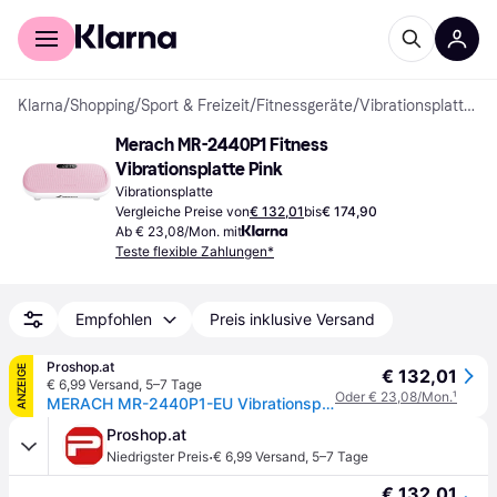
Für Shopper
Für Händler
Klarna
/
Shopping
/
Sport & Freizeit
/
Fitnessgeräte
/
Vibrationsplatten
Merach MR-2440P1 Fitness 
Vibrationsplatte Pink
Vibrationsplatte
Vergleiche Preise von
€ 132,01
bis
€ 174,90
Ab € 23,08/Mon. mit
Teste flexible Zahlungen*
Empfohlen
Preis inklusive Versand
Proshop.at
ANZEIGE
€ 132,01
€ 6,99 Versand
,
5–7 Tage
Oder € 23,08/Mon.
¹
MERACH MR-2440P1-EU Vibrationsplatte (pink)
Proshop.at
·
Niedrigster Preis
€ 6,99 Versand
,
5–7 Tage
€ 132,01